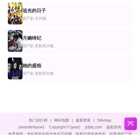
追光的日子
8
国产剧
全30集
月鳞绮纪
9
国产剧
更新第29集
她的盛焰
10
国产剧
更新第30集
热门排行榜
|
网站地图
|
最新更新
|
Sitemap
{websiteName}
Copyright © {year}
jsfpkj.com
版权所有
免责声明：本站所有内容均来自互联网，版权归原创者所有，如果侵犯了你