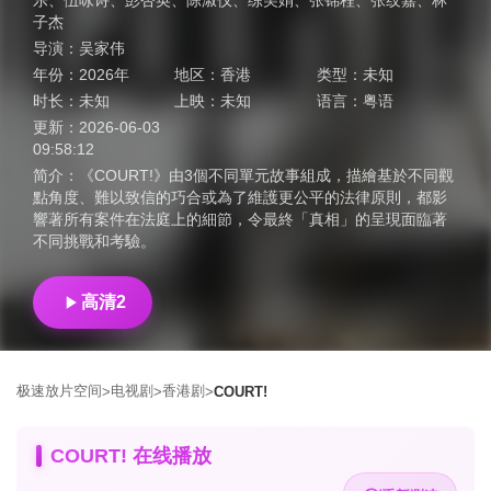
乐
、
伍咏诗
、
彭杏英
、
陈淑仪
、
练美娟
、
张锦程
、
张纹嘉
、
林
子杰
导演：
吴家伟
年份：
2026年
地区：
香港
类型：
未知
时长：
未知
上映：
未知
语言：
粤语
更新：
2026-06-03
09:58:12
简介：
《COURT!》由3個不同單元故事組成，描繪基於不同觀
點角度、難以致信的巧合或為了維護更公平的法律原則，都影
響著所有案件在法庭上的細節，令最終「真相」的呈現面臨著
不同挑戰和考驗。
高清2
极速放片空间
电视剧
香港剧
>
>
>
COURT!
COURT! 在线播放