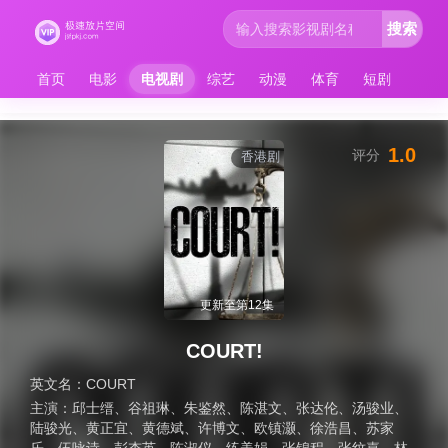
搜索
首页
电影
电视剧
综艺
动漫
体育
短剧
1.0
评分
香港剧
更新至第12集
COURT!
英文名：
COURT
主演：
邱士缙
、
谷祖琳
、
朱鉴然
、
陈湛文
、
张达伦
、
汤骏业
、
陆骏光
、
黄正宜
、
黄德斌
、
许博文
、
欧镇灏
、
徐浩昌
、
苏家