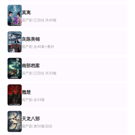
姜大卫,米雪,刘松仁,余安安,刘一帆,张瑛,麦天恩,莫少聪,杨泽霖,曹达华,王伟,白韵琴
贡兴＆徐良＆陈宇星
鲍起静,马德钟,车婉婉
全集
第5集
全集
莫离
剧
本剧
国产剧
3
重启流年，予她万顷星光
夜之路标围绕某嫌疑人的记录
捡的乞丐老公是条龙
国产剧
已完结 共40集
马奕骁＆邓琳钰
吉冈秀隆,野田洋次郎,泷内公美,高杉真宙,小谷兴会,小林优仁,吉冈睦雄,映美藏良,
李木扬＆铭汐
第6集完结
全集
全集
剧
产剧
国产剧
良陈美锦
九零年代
仰止与乐
抄家前，小奶包搬空京城去流放
4
国产剧
全40集+番外
Mouli,Sivaji,Vasuki Anand,Snehal Kamath,Vasuki
李汐溦＆马骁凡
王百合&舒浩
完结
全集
已完结
剧
产剧
日本剧
南部档案
大叔支持我的恋爱(脑内)
野林向晚星
唇膏
5
北乃绮,アキラ100%,笹森裕貴,山口香绪里,柳美稀,税所伊久磨,花柳のぞみ,竹内詩
李若洵＆陈昕葳
三上博史,广末凉子,洼冢洋介,池胁千鹤,伊藤步,石田壹成,中村爱美,麻生祐未,田
国产剧
已完结 共33集
翘楚
6
国产剧
全24集
天龙八部
7
国产剧
第50集完结