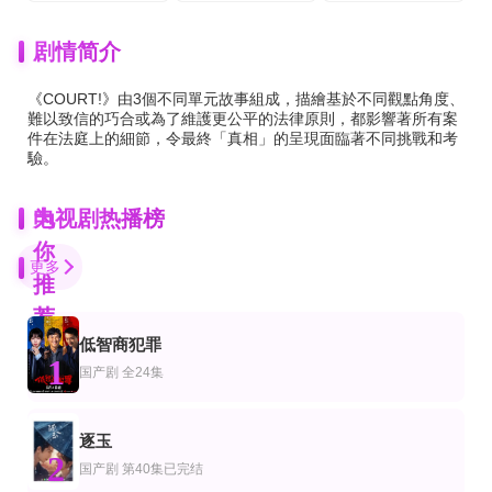
剧情简介
《COURT!》由3個不同單元故事組成，描繪基於不同觀點角度、
難以致信的巧合或為了維護更公平的法律原則，都影響著所有案
件在法庭上的細節，令最終「真相」的呈現面臨著不同挑戰和考
驗。
为
电视剧热播榜
你
更多
推
荐
低智商犯罪
全集
全集
第6集完结
1
剧
产剧
欧美剧
国产剧
全24集
离开后才知道我锋芒毕露吗
嫁给前夫的上司后
不良伴侣第一季
张恩浩＆曹莞桐＆韦坚＆张沐晗
陈刚＆于雨桐
Andrés Erickson,Queer Niro
已完结
全集
已完结 共25集
逐玉
剧
产剧
香港剧
2
武侠帝女花国语
别惹那个保安
我家无难事
国产剧
第40集已完结