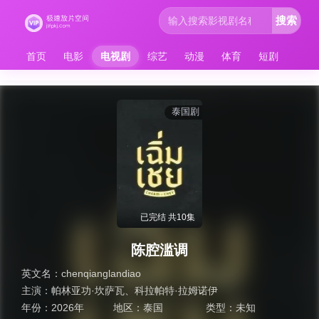
搜索
首页
电影
电视剧
综艺
动漫
体育
短剧
泰国剧
已完结 共10集
陈腔滥调
英文名：
chenqianglandiao
主演：
帕林亚功·坎萨瓦
、
科拉帕特·拉姆诺伊
年份：
2026年
地区：
泰国
类型：
未知