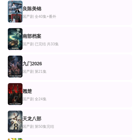
完结
全集
完结
良陈美锦
剧
产剧
日本剧
4
神断狄仁杰
那个男人不好惹
TOKYO MER～移动的急救室～
国产剧
全40集+番外
梁冠华,张子健,曲栅栅,须乾,严燕生,吕中,苑冉,李俊琪,刘蕾,戴云霞,铃木美妃,郑诚,
张子安＆朱艺莉
贺来贤人,仲里依纱,菜菜绪,中条彩未,铃木亮平
第11集完结
更新至第27集
全集
剧
港剧
国产剧
南部档案
点燃：法之无法者
万凰之王2011
开局遭构陷，燕王掌乾坤
5
国产剧
已完结 共33集
间宫祥太朗,仲村亨,上白石萌歌,三山凌辉,及川光博,土屋太凤,宫近海斗,塩﨑太智
宣萱,胡杏儿,陈锦鸿,陈山聪,胡定欣,陈秀珠
高迦澜＆吕彦霏
九门2026
6
国产剧
第21集
翘楚
7
国产剧
全24集
天龙八部
8
国产剧
第50集完结