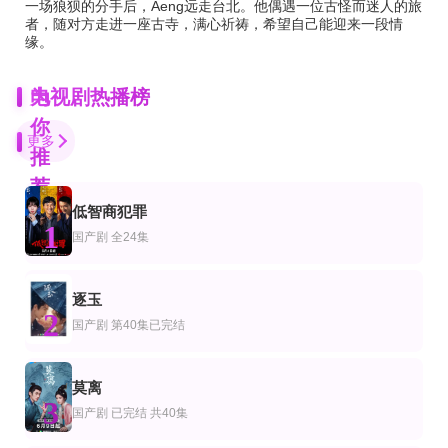
一场狼狈的分手后，Aeng远走台北。他偶遇一位古怪而迷人的旅
者，随对方走进一座古寺，满心祈祷，希望自己能迎来一段情
缘。
为
电视剧热播榜
你
更多
推
荐
低智商犯罪
全集
更新第53集
更新至04集
1
剧
产剧
国产剧
国产剧
全24集
昭华复
战神2014
谋杀俱乐部
王鼎＆白旭含
陈思诚,杜淳,于震,于荣光,严屹宽,王伟光,王丽坤,贡米,周扬,赵子惠,韩童生,张鹰,
李相赫,沈昌珉,崔杋圭
逐玉
全21集
全集
第16集完结
2
剧
产剧
韩国剧
国产剧
第40集已完结
求求了，快复婚吧
两包枸杞，让我晋升了副总
恋爱的季节
董星辰＆芊亿＆孙兵＆逸枫
徐智勋,苏珠妍,金旻奎,姜惠元,尹贤秀,吴裕珍
全集
全8集
全集
莫离
剧
国剧
国产剧
3
读心影后，豪门全家逆天改命
逆转
龙宝上洛帝宠无双
国产剧
已完结 共40集
邹柯俊＆吴洛洽
徐智慧,高洙,金栽经,姜泳锡
耿致忻&何适