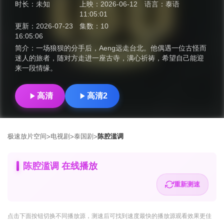
时长：
未知
上映：
2026-06-12
语言：
泰语
11:05:01
更新：
2026-07-23
集数：
10
16:05:06
简介：
一场狼狈的分手后，Aeng远走台北。他偶遇一位古怪而
迷人的旅者，随对方走进一座古寺，满心祈祷，希望自己能迎
来一段情缘。
高清
高清2
极速放片空间
电视剧
泰国剧
陈腔滥调
>
>
>
陈腔滥调 在线播放
重新测速
点击下面按钮
切换不同播放源
，测速后可找到速度最快的播放源观看效果更佳