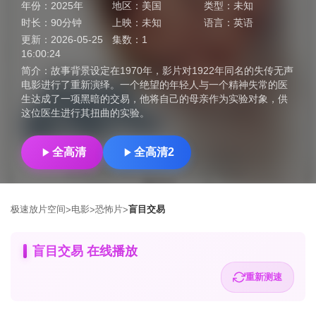
年份：
2025年
地区：
美国
类型：
未知
时长：
90分钟
上映：
未知
语言：
英语
更新：
2026-05-25
集数：
1
16:00:24
简介：
故事背景设定在1970年，影片对1922年同名的失传无声
电影进行了重新演绎。一个绝望的年轻人与一个精神失常的医
生达成了一项黑暗的交易，他将自己的母亲作为实验对象，供
这位医生进行其扭曲的实验。
全高清
全高清2
极速放片空间
电影
恐怖片
盲目交易
>
>
>
盲目交易 在线播放
重新测速