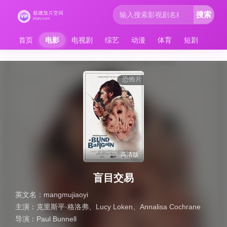
搜索
首页
电影
电视剧
综艺
动漫
体育
短剧
恐怖片
高清版
盲目交易
英文名：
mangmujiaoyi
主演：
克里斯平·格洛弗
、
Lucy Loken
、
Annalisa Cochrane
导演：
Paul Bunnell