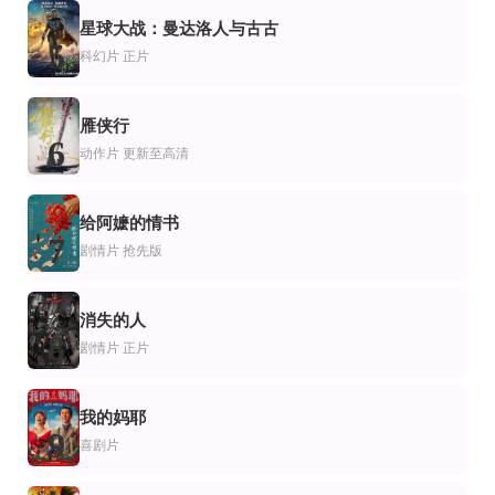
片
情片
剧情片
星球大战：曼达洛人与古古
混血家庭
搞定女神的N种魔法
基欧玛
5
保罗·索维诺,卡罗琳·赫尼塞,Mojean,Aria
谭金玉,秦楚明,蹦蹦,刘前程,唐秦
FrancoNero,WoodyStrode,WilliamBerger
科幻片
正片
雁侠行
6
动作片
更新至高清
给阿嬷的情书
7
剧情片
抢先版
消失的人
8
剧情片
正片
我的妈耶
9
喜剧片