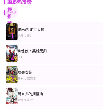
为
电影热播榜
你
更多
推
荐
维米尔·旷世大展
HD
HD
正片
1
片
录片
剧情片
纪录片
正片
河岸杀手
翼装飞行编年史
加州分裂
雷·利奥塔,克里斯蒂安·史莱特,文·瑞姆斯,Gisele Fraga,莎拉·安·舒尔茨,迈克尔·罗德里克,梅洛拉·沃尔
乔治·席格,埃利奥特·古尔德,杰夫·高布伦,安·普伦蒂斯
HD
更新HD
HD国语
蜘蛛侠：英雄无归
片
情片
剧情片
2
山河恋粤语
末路迷途
惊情奇案
HD
吴楚帆,紫罗莲,张瑛,黄曼梨,黄楚山
宁桓宇,岳辛,吴弘,遇泓羊,李沫颔,付磊,张雨提,袁川航,魏华
王梓宁,文东俊,张子璇,王岗,郑初晨
HD中字
正片
正片
功夫女足
片
作片
剧情片
3
飞鸿笑传之破茧
画江湖之不良帅
最后孤屋
喜剧片
高清版
何为,吴荻,黄诗佳,王鑫尧,黄益龙,王海洋,赵思玫,张元洲,哈松
陈国坤,毛晓慧,黑泽,康恩赫,闵政,赵广斌,瞿澳晖,冯俊杰,姚清俊,沈泰
格蕾塔·李,瓦格纳·马拉,西德·爱德华兹,刘易斯·古迪,奥黛丽·安德森,南希·鲍德温,陶
已完结
正片
片
情片
剧情片
混血儿的摇篮曲
悍妇的复仇2017
特混舰队在行动
我的老爸是超级英雄
4
剧情片
正片
Deborah Dutch,Donna Hamblin,Len Kabasinski
李刚,山丹,王强
乌富克·巴伊拉克塔尔,Mehmet Emin Güney,Mahir Ipek,Selim Erdogan,伊德里斯·内比·
HD中字
HD中字