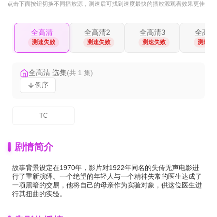
点击下面按钮
切换不同播放源
，测速后可找到速度最快的播放源观看效果更佳
全高清
全高清2
全高清3
全高清
测速失败
测速失败
测速失败
测速失
全高清 选集
(共 1 集)
倒序
TC
剧情简介
故事背景设定在1970年，影片对1922年同名的失传无声电影进
行了重新演绎。一个绝望的年轻人与一个精神失常的医生达成了
一项黑暗的交易，他将自己的母亲作为实验对象，供这位医生进
行其扭曲的实验。