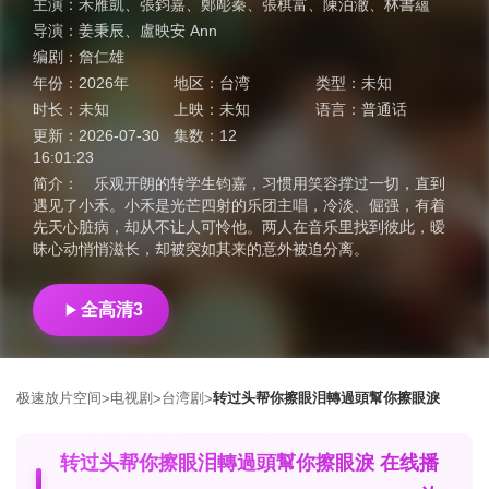
主演：
禾雁凱
、
張鈞嘉
、
鄭彫秦
、
張棋富
、
陳泊澈
、
林書蘊
导演：
姜秉辰
、
盧映安 Ann
编剧：
詹仁雄
年份：
2026年
地区：
台湾
类型：
未知
时长：
未知
上映：
未知
语言：
普通话
更新：
2026-07-30
集数：
12
16:01:23
简介：
乐观开朗的转学生钧嘉，习惯用笑容撑过一切，直到
遇见了小禾。小禾是光芒四射的乐团主唱，冷淡、倔强，有着
先天心脏病，却从不让人可怜他。两人在音乐里找到彼此，暧
昧心动悄悄滋长，却被突如其来的意外被迫分离。
全高清3
极速放片空间
电视剧
台湾剧
转过头帮你擦眼泪轉過頭幫你擦眼淚
>
>
>
转过头帮你擦眼泪轉過頭幫你擦眼淚 在线播