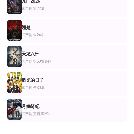
九门2026
6
国产剧
第22集
翘楚
7
国产剧
全24集
天龙八部
8
国产剧
第50集完结
追光的日子
9
国产剧
全30集
月鳞绮纪
10
国产剧
更新第29集