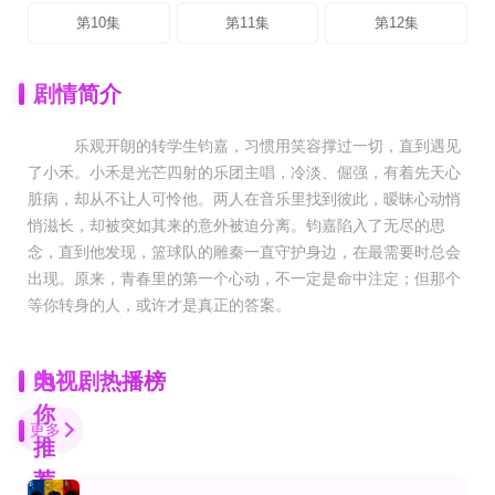
第10集
第11集
第12集
剧情简介
乐观开朗的转学生钧嘉，习惯用笑容撑过一切，直到遇见
了小禾。小禾是光芒四射的乐团主唱，冷淡、倔强，有着先天心
脏病，却从不让人可怜他。两人在音乐里找到彼此，暧昧心动悄
悄滋长，却被突如其来的意外被迫分离。钧嘉陷入了无尽的思
念，直到他发现，篮球队的雕秦一直守护身边，在最需要时总会
出现。原来，青春里的第一个心动，不一定是命中注定；但那个
等你转身的人，或许才是真正的答案。
为
电视剧热播榜
你
更多
推
荐