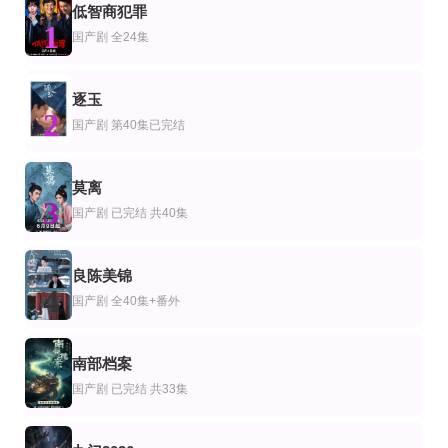
低智商犯罪
已完结 共5集
第1集
全集
1
剧
国剧
国产剧
国产剧
全24集
别墅·恋爱是桃色的
指尖浪漫第二季
身份错位：总裁的契约恋人
中川雅也,伊藤沙莉,斋藤工,細野晴臣
查亚帕克·敦普雷永,皮德·蒙塔布姆·苏蒙瓦朗库尔,玛西敦·皮木颂克朗,莱昂·布罗科
裘哲夫＆郇依心
全集
全集
更新至第7集
逐玉
剧
产剧
香港剧
2
无敌大小姐出山了
王妃系统在手，气的王爷发抖
日落下的彩虹
国产剧
第40集已完结
陈俊羽＆孙义宸＆郭亚宁
姜竣瀚＆董玥妤
邱士缙,许轶,葛绰瑶,唐诗咏,潘灿良,许博文,夏雨,郭锋,吴浣仪,周家怡,梁业,栢天
全集
全集
已完结 共281集
莫离
剧
产剧
台湾剧
3
雇佣兵荒岛求生爆火出圈第2季
沈夫人谁也不惯着
市井豪门
国产剧
已完结 共40集
孔奇力＆修雨秀＆王锦茵
范瑞雪＆宋骏
雷洪,谢忻,郭亚堂
更新至02集
全集
更新至03集
剧
产剧
欧美剧
良陈美锦
守护之爱
移巢
我与沃尔特家男孩的生活第3季
4
国产剧
全40集+番外
卡黎莎·素帕琳格特,塔那帕特·卡维拉,朋拉维·凯普拉帕功,娜琳迪帕·莎功昂格派,拉提帕·隆沃
刘萧旭＆王格格
杰克·曼利,马克·布鲁卡斯,保罗·麦克吉莱恩,艾琳·卡普拉克,柯瑞·福格尔玛尼斯,艾萨克·阿雷
第6集完结
全23集
第24集完结
剧
本剧
欧美剧
南部档案
死人公司第4季
3年B班金八老师第六季
约翰·奥利弗上周今夜秀第一季
5
卡洛斯·阿雷塞斯,Laura·Caballero
堀内正美,中尾明庆,风间俊介,星野真里,倍赏美津子,武田铁矢,上户彩,本仮屋唯佳,
约翰·奥利弗
国产剧
已完结 共33集