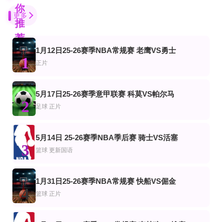
你
更多
推
荐
1月12日25-26赛季NBA常规赛 老鹰VS勇士
正片
20260223
HD
1
球
足球
篮球
正片
7月26日25-26赛季NBA经典赛事 勇士VS马刺
25_26赛季西甲第25轮 比利亚雷亚尔VS瓦伦西亚
WCBA常规赛B组 河南豫光金铅VS天津冠岚 20241126
正片
更新至HD
更新至HD
球
斯诺克
足球
5月17日25-26赛季意甲联赛 科莫VS帕尔马
7月28日25-26赛季足球热身赛 切尔西VS西悉尼流浪者
中超联赛：山东泰山VS河南俱乐部彩陶坊20260726
斯诺克上海大师赛第一轮：肖国栋VS徐嘉锐
2
足球
正片
HD
HD
更新至HD
球
斯诺克
足球
1月29日 23-24赛季法甲第19轮 巴黎圣日耳曼VS布雷斯特
意甲 萨勒尼塔纳vs罗马 (刘腾) 20240129
斯诺克上海大师赛第二轮：肖恩·墨菲VS周跃龙
5月14日 25-26赛季NBA季后赛 骑士VS活塞
正片
正片
更新至HD
3
球
篮球
网球
篮球
更新国语
7月28日25-26赛季NBA经典赛事 魔术VS火箭
7月30日25-26赛季国青男篮热身赛 中国U18男篮VS加拿大大卫安篮
WTA250布拉格站女单决赛：斯尼古尔VS塔格尔
更新至HD
HD
更新至HD
克
斯诺克
篮球
1月31日25-26赛季NBA常规赛 快船VS倔金
斯诺克上海大师赛第一轮：杰克·利索夫斯基VS张安达
NBA常规赛 灰熊VS步行者 20240129
斯诺克上海大师赛第二轮：凯伦·威尔逊VS罗尼·奥沙利文
4
篮球
正片