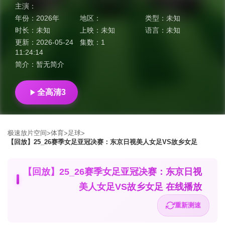
主演：
年份：
2026年
地区：
类型：
未知
时长：
未知
上映：
未知
语言：
未知
更新：
2026-05-24
集数：
1
11:24:14
简介：
暂无简介
全高清3
极速放片空间
体育
足球
>
>
>
【回放】25_26赛季女足亚冠决赛：东京日视美人女足VS故乡女足
【回放】25_26赛季女足亚冠决赛：东京日视
美人女足VS故乡女足 在线播放
重新测速