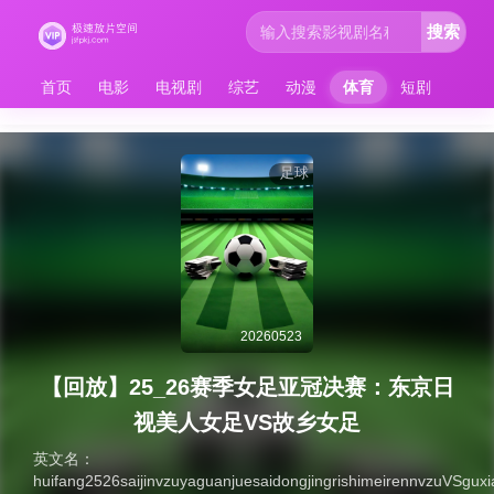
搜索
首页
电影
电视剧
综艺
动漫
体育
短剧
足球
20260523
【回放】25_26赛季女足亚冠决赛：东京日
视美人女足VS故乡女足
英文名：
huifang2526saijinvzuyaguanjuesaidongjingrishimeirennvzuVSgux