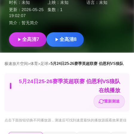
时长：
未知
上映：
未知
语言：
未知
更新：
2026-05-25
集数：
1
19:02:07
简介：
暂无简介
全高清7
全高清8
极速放片空间
体育
足球
5月24日25-26赛季英超联赛 伯恩利VS狼队
>
>
>
5月24日25-26赛季英超联赛 伯恩利VS狼队
在线播放
重新测速
点击下面按钮
切换不同播放源
，测速后可找到速度最快的播放源观看效果更佳