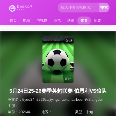
搜索
首页
电影
电视剧
综艺
动漫
体育
短剧
足球
正片
5月24日25-26赛季英超联赛 伯恩利VS狼队
英文名：
5yue24ri2526saijiyingchaoliansaiboenliVSlangdui
主演：
年份：
2026年
地区：
类型：
未知