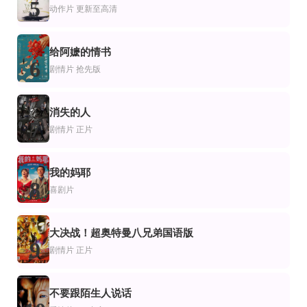
5
黄轩,范明,张辛苑
萨巴纳·奥扎尼,凯文·米契尔,Hassam Ghancy,Slimane Nebchi,Maxime Pambet
Khalik Allah,Camila,Frenchie
动作片
更新至高清
给阿嬷的情书
6
剧情片
抢先版
消失的人
7
剧情片
正片
我的妈耶
8
喜剧片
大决战！超奥特曼八兄弟国语版
9
剧情片
正片
不要跟陌生人说话