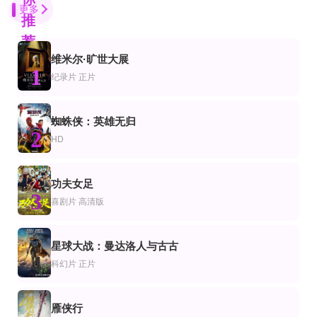
更多
推
荐
维米尔·旷世大展
第3集完结
已完结
HD
1
片
情片
爱情片
纪录片
正片
企鹅群里有特务
陌生人1969
一见钟情粤语
大卫·田纳特
杨群,甄珍
张曼玉,黎明,葛民辉,吴耀汉,关秀媚,周嘉玲,吴嘉龙
HD
HD
蜘蛛侠：英雄无归
电影
片
喜剧片
2
泣く子はいねぇが
张飞审瓜
少年手指虎
HD
仲野太贺,吉冈里帆,山中崇,田村健太郎,古川琴音,板桥骏谷,宽一郎,松浦祐也,高桥周
宫崎葵,佐藤浩市,田口智朗,木村佑一,中山裕介,胜地凉,泷正则,田边诚一,哀川翔
更新至高清
HD
功夫女足
片
作片
剧情片
3
一千灵异夜之血咒
钢铁少女：究极神兵
成为我的人
喜剧片
高清版
林立三,高雄,潘冰嫦,吴廷烨,杨玉梅,骆达华,石中玉,程文意
亚纱美,明日花绮罗,岩永洋昭,森下悠里,岸明日香,河合龙之介
陈凌,Yea-Ming Chen,Goh Nakamura,藤谷文子,Ayami Riley Tomine
HD
电影
片
动作片
星球大战：曼达洛人与古古
了不起的夜晚2023
森林王子22003
沧州绝招
4
科幻片
正片
蒋龙,蒋易,范丞丞
约翰·古德曼,海利·乔·奥斯蒙
安亚平,巢萍
片
剧片
纪录片
雁侠行
玩世英雄2018
霹雳舞2018
我于水上行走