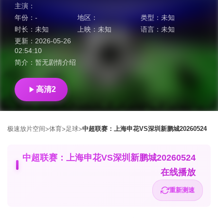
主演：
年份：
-
地区：
类型：
未知
时长：
未知
上映：
未知
语言：
未知
更新：
2026-05-26
02:54:10
简介：
暂无剧情介绍
高清2
极速放片空间
体育
足球
中超联赛：上海申花VS深圳新鹏城20260524
>
>
>
中超联赛：上海申花VS深圳新鹏城20260524
在线播放
重新测速