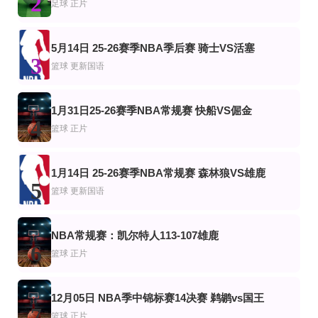
2
足球
正片
正片
更新至HD
HD
网球
篮球
1月17日25-26赛季NBA常规赛 公牛VS篮网
WTA250布拉格站女单半决赛：瓦伦托娃VS斯尼古尔
3月31日 25-26赛季NBA常规赛 森林狼VS独行侠
5月14日 25-26赛季NBA季后赛 骑士VS活塞
更新至HD
HD
正片
3
诺克
球
篮球
篮球
更新国语
WTA250孟菲斯站女单第二轮： 柳托娃VS乔恩特
斯诺克贾德·特鲁姆普6-10安东尼·麦克吉尔20230419(第二阶段)(蔡剑
7月28日25-26赛季浙BA 青田76VS49遂昌
正片
正片
正片
球
篮球
篮球
1月31日25-26赛季NBA常规赛 快船VS倔金
7月28日25-26赛季全国女子篮球锦标赛 北京师范大学120VS29黑龙
8月1日25-26赛季徽BA 宣城VS黄山
7月4日25-26赛季浙BA 桐庐76VS74临安
4
篮球
正片
1月14日 25-26赛季NBA常规赛 森林狼VS雄鹿
5
篮球
更新国语
NBA常规赛：凯尔特人113-107雄鹿
6
篮球
正片
12月05日 NBA季中锦标赛14决赛 鹈鹕vs国王
7
篮球
正片