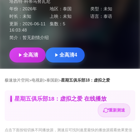
塔西特·科蒂马努瓦尼
年份：
2026年
地区：
泰国
类型：
未知
时长：
未知
上映：
未知
语言：
泰语
更新：
2026-06-11
集数：
5
16:03:48
简介：
暂无剧情介绍
全高清
全高清4
极速放片空间
电视剧
泰国剧
星期五俱乐部18：虚拟之爱
>
>
>
星期五俱乐部18：虚拟之爱 在线播放
重新测速
点击下面按钮
切换不同播放源
，测速后可找到速度最快的播放源观看效果更佳