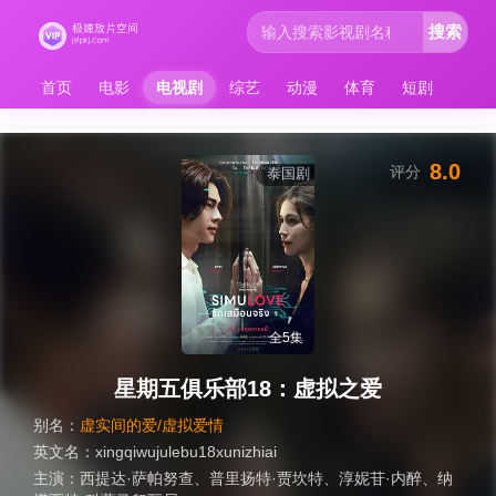
搜索
首页
电影
电视剧
综艺
动漫
体育
短剧
8.0
评分
泰国剧
全5集
星期五俱乐部18：虚拟之爱
别名：
虚实间的爱/虚拟爱情
英文名：
xingqiwujulebu18xunizhiai
主演：
西提达·萨帕努查
、
普里扬特·贾坎特
、
淳妮苷·内醉
、
纳