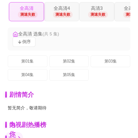
全高清
全高清4
高清3
全高清
测速失败
测速失败
测速失败
测速失
全高清 选集
(共 5 集)
倒序
第01集
第02集
第03集
第04集
第05集
剧情简介
暂无简介，敬请期待
为
电视剧热播榜
你