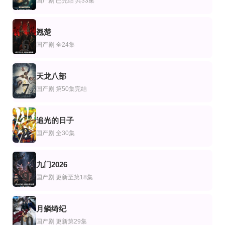
5
国产剧
已完结 共33集
翘楚
6
国产剧
全24集
天龙八部
7
国产剧
第50集完结
追光的日子
8
国产剧
全30集
九门2026
9
国产剧
更新至第18集
月鳞绮纪
10
国产剧
更新第29集