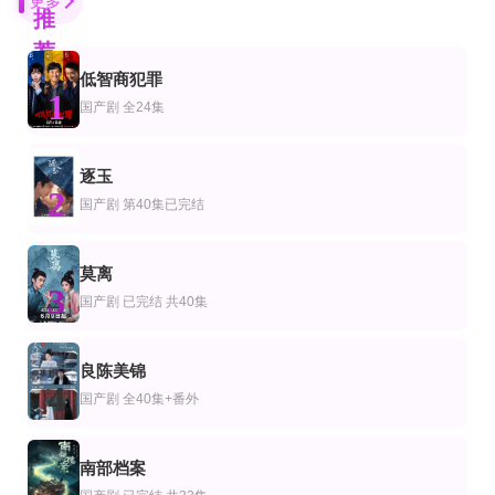
更多
推
荐
低智商犯罪
已完结 共4集
更新至04集
已完结
1
剧
本剧
欧美剧
国产剧
全24集
真爱会输给欲望吗
你的喜欢无与伦比
大小谎言第二季
Niti
佐野勇斗,本乡奏多,金田哲,松本若菜,高岛政伸,小野花梨,白石加代子,岛崎和歌子,
瑞茜·威瑟斯彭,妮可·基德曼,梅丽尔·斯特里普,谢琳·伍德蕾,佐伊·克罗维兹,劳拉·
更新至第04集
全集
第18集完结
逐玉
剧
产剧
国产剧
2
做我的专属队友
十赌十诈，不赌为赢
小芳2026
国产剧
第40集已完结
拉差塔·皮澈肖特,苏拉德·皮凌瓦,乔提帕·苏拉萨瓦,纳缇萨勘·差洛特,贲·奔伽铭·格伦威尔,瓦拉
王梓同&散文诗
王姬,吴彦姝,颖儿,王勉,林永健,吴军,范明,李川,夏力薪,辛云来,王影璐,元清
全集
第15集已完结
第7集完结
莫离
剧
产剧
欧美剧
3
重拾愿今生有你
试婚丫鬟(2026)
四分卫第三季
国产剧
已完结 共40集
黄波＆陈辞
沈绿猗,陆景行
杰登·丹尼尔斯,Joe Flacco,Baker Mayfield,Cam Ward
全集
第10集完结
第8集
剧
美剧
国产剧
良陈美锦
快过年，我激活了神豪系统
高尔夫鹰雄第一季
山海经之山海归序
4
国产剧
全40集+番外
魏文龙＆梁雪纯
莫莉·香侬,吉米·塔特罗,威尔·法瑞尔,托比·哈斯,梦露·克莱恩,福琼·费姆斯特,托马斯·卡斯普,
第4集完结
全集
正片
剧
产剧
欧美剧
南部档案
泰坦尼克号：沉没之夜
余生有你一世欢喜
最终正义
Hannah Wengård,格里·奥布莱恩,里斯·曼尼恩,Sara Diab,Adam Rhys-Charles
黄波＆邓燕妮
马克·达卡斯考斯,布兰登·雷亚,马蒂亚斯·休斯,迈克·莫勒,麦克·里德,马迪斯·兰德