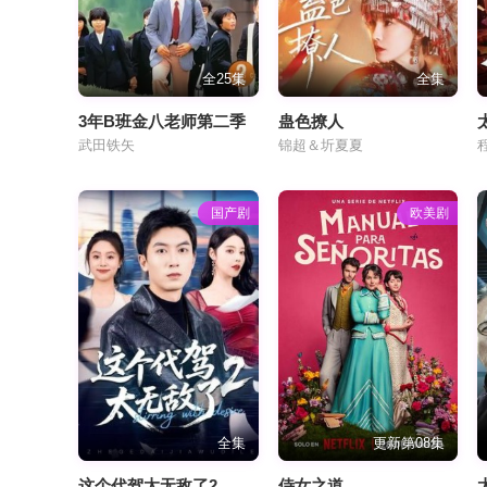
全25集
全集
3年B班金八老师第二季
蛊色撩人
武田铁矢
锦超＆圻夏夏
国产剧
欧美剧
全集
更新第08集
这个代驾太无敌了2
侍女之道