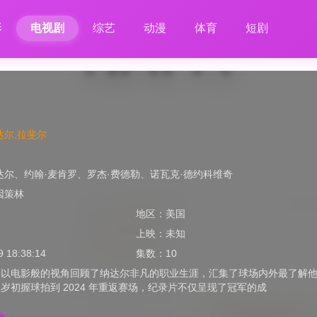
影
电视剧
综艺
动漫
体育
短剧
达尔,拉斐尔
达尔
、
约翰·麦肯罗
、
罗杰·费德勒
、
诺瓦克·德约科维奇
因策林
地区：
美国
上映：
未知
9 18:38:14
集数：
10
》以电影般的视角回顾了纳达尔非凡的职业生涯，汇集了球场内外最了解
岁初握球拍到 2024 年重返赛场，纪录片不仅呈现了冠军的成