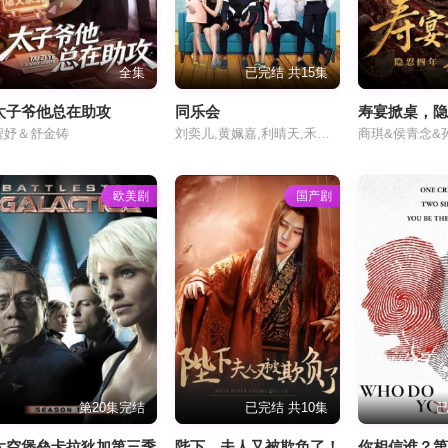
全集
已完结 共15集
太子爷他总在助攻
同乐会
程妤＆舒金铸
刘奕儿,黄姵嘉,利晴天,禾浩辰
商琪&侯青念&
欧美剧
国产剧
第20集完结
已完结 共10集
已
太空堡垒卡拉狄加第三季
陛下，夫人又被欺负了！
你相信谁？