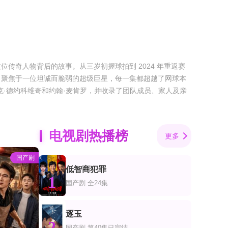
奇人物背后的故事。从三岁初握球拍到 2024 年重返赛
》聚焦于一位坦诚而脆弱的超级巨星，每一集都超越了网球本
·德约科维奇和约翰·麦肯罗，并收录了团队成员、家人及亲
电视剧热播榜
更多
国产剧
低智商犯罪
1
国产剧
全24集
逐玉
2
国产剧
第40集已完结