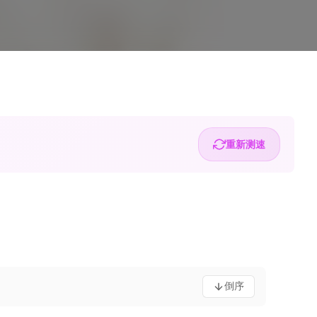
重新测速
倒序