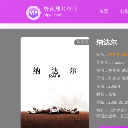
首页
电
纳达尔
欧美剧
别名：
拉斐尔·纳
英文名：
nadaer
主演：
拉斐尔·纳
导演：
扎克瑞·海
年份：
2026年
时长：
未知
更新：
2026-05-2
简介：
《纳达尔
背后的故事。从三