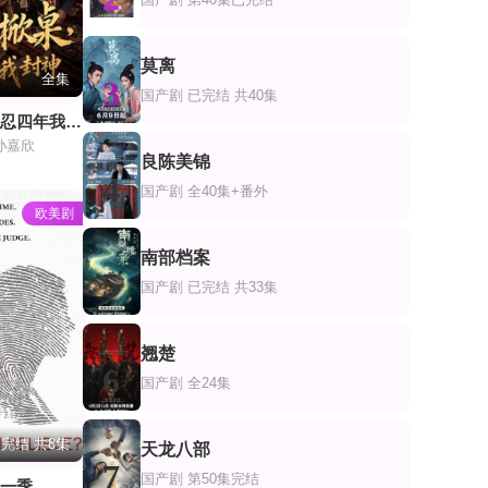
莫离
全集
3
国产剧
已完结 共40集
寿宴掀桌，隐忍四年我封神
孙嘉欣
良陈美锦
4
国产剧
全40集+番外
欧美剧
南部档案
5
国产剧
已完结 共33集
翘楚
6
国产剧
全24集
完结 共8集
天龙八部
7
国产剧
第50集完结
第一季