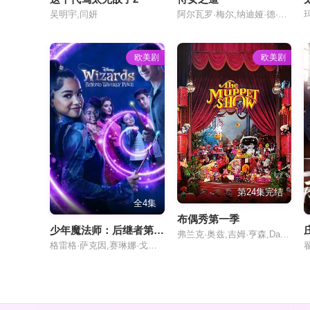
吴明宇,闫妍
阿尔瓦罗·梅尔,纳迪娅·德·圣地亚哥,Isa Montalbán,佐伊·博纳丰特,Iratxe Emparán,特里斯坦·乌罗阿,卡里托·科塔,宝拉·乌塞罗,Candela Pradas,玛丽亚·巴兰科,Itziar Manero,玛丽亚·卡巴雷诺,格拉西亚·奥拉约
欧美剧
欧美剧
第24集完结
全4集
布偶秀第一季
少年魔法师：后继者第3季
弗兰克·奥兹,吉姆·亨森,Dave Goelz
格雷格·萨克因,赛琳娜·戈麦斯