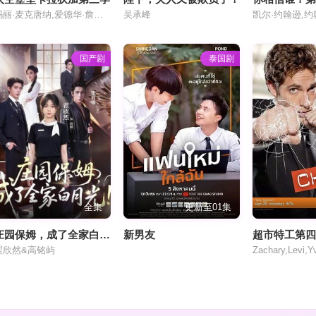
玛丽·麦克唐纳,爱德华·詹姆斯·奥尔莫斯,凯蒂萨克霍夫
吴承峰
国产剧
泰国剧
全集
更新至01集
庄园保姆，成了全家白月光!
新男友
超市特工第
翟欣然&高铭屿