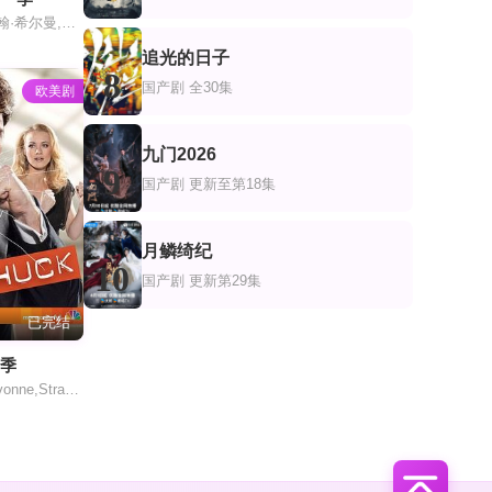
凯尔·约翰逊,约翰·希尔曼,R·斯科特·霍夫曼
追光的日子
8
国产剧
全30集
欧美剧
九门2026
9
国产剧
更新至第18集
月鳞绮纪
10
国产剧
更新第29集
已完结
四季
Zachary,Levi,Yvonne,Strahovski