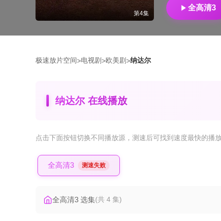
全高清3
第4集
极速放片空间
电视剧
欧美剧
纳达尔
>
>
>
纳达尔 在线播放
点击下面按钮
切换不同播放源
，测速后可找到速度最快的播
全高清3
测速失败
全高清3 选集
(共 4 集)