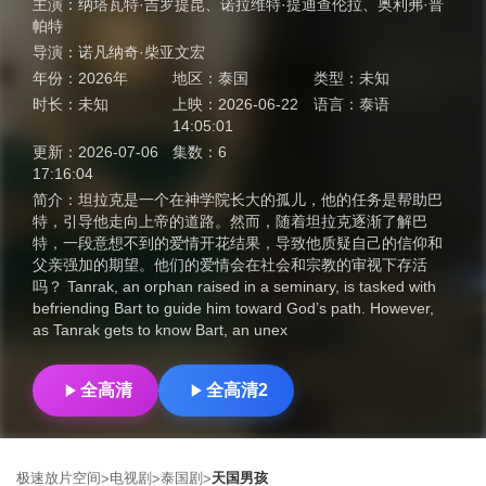
主演：
纳塔瓦特·吉罗提昆
、
诺拉维特·提迪查伦拉
、
奥利弗·普
帕特
导演：
诺凡纳奇·柴亚文宏
年份：
2026年
地区：
泰国
类型：
未知
时长：
未知
上映：
2026-06-22
语言：
泰语
14:05:01
更新：
2026-07-06
集数：
6
17:16:04
简介：
坦拉克是一个在神学院长大的孤儿，他的任务是帮助巴
特，引导他走向上帝的道路。然而，随着坦拉克逐渐了解巴
特，一段意想不到的爱情开花结果，导致他质疑自己的信仰和
父亲强加的期望。他们的爱情会在社会和宗教的审视下存活
吗？ Tanrak, an orphan raised in a seminary, is tasked with
befriending Bart to guide him toward God’s path. However,
as Tanrak gets to know Bart, an unex
全高清
全高清2
极速放片空间
电视剧
泰国剧
天国男孩
>
>
>