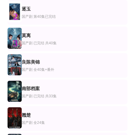
全集
更新至第25集
完结
逐玉
剧
港剧
香港剧
2
重生山野，我把山货卖爆了
一剑镇神州国语
贴错门神粤语版
国产剧
第40集已完结
杨馥羽＆邵郸倾＆江路祺
冯宝宝,郑少秋,黄杏秀
黄元申,缪骞人,庄文清
第10集完结
全集
已完结
莫离
剧
产剧
日本剧
3
大哥大姐没出息第二季
锦绣如茵
咒怨：诅咒之家
国产剧
已完结 共40集
莫莉·香侬,Samantha Browne-Walters,Gage Banister
闻至承＆查祎琛
荒川良良,黑岛结菜,里里佳,长村航希,高桥真唯,井之胁海,郑龙进,松浦祐也,土村
已完结 共6集
全集
第17集已完结
剧
产剧
国产剧
良陈美锦
爱恨两边缘第二季
神瞳觉醒：卖药也能成大佬
4
执笔为劫
国产剧
全40集+番外
鲁丝·内伽,艾丹·吉伦,罗伯特·席安
王嘉皓＆方璇＆沧霆
夏小树 萧景琰
更新至03集
全集
第7集完结
剧
产剧
海外剧
南部档案
斯图尔特未能拯救宇宙
老祖宗她下山了
记住2026
5
国产剧
已完结 共33集
凯文·苏斯曼,劳伦·拉普库斯,布莱恩·波塞恩,约翰·罗斯·鲍伊,路易斯·穆斯蒂略,雅沙·斯莱瑟斯,维
刘昕悦＆陈鹏宇
Yashashree Rao,Viraj Ashwin
翘楚
6
国产剧
全24集