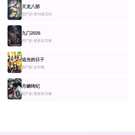
天龙八部
7
国产剧
第50集完结
九门2026
8
国产剧
更新至20集
追光的日子
9
国产剧
全30集
月鳞绮纪
10
国产剧
更新第29集