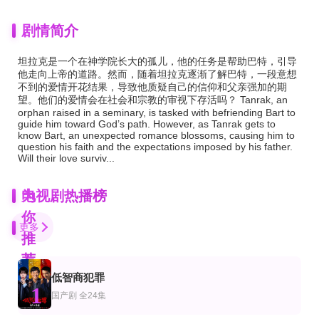
剧情简介
坦拉克是一个在神学院长大的孤儿，他的任务是帮助巴特，引导
他走向上帝的道路。然而，随着坦拉克逐渐了解巴特，一段意想
不到的爱情开花结果，导致他质疑自己的信仰和父亲强加的期
望。他们的爱情会在社会和宗教的审视下存活吗？ Tanrak, an
orphan raised in a seminary, is tasked with befriending Bart to
guide him toward God’s path. However, as Tanrak gets to
know Bart, an unexpected romance blossoms, causing him to
question his faith and the expectations imposed by his father.
Will their love surviv...
为
电视剧热播榜
你
更多
推
荐
低智商犯罪
已完结
更新至02集
全集
1
剧
美剧
国产剧
国产剧
全24集
古战场传奇第一季
战斗之地
南烟再叙
凯特瑞娜·巴尔夫,萨姆·修汉,邓肯·拉克鲁瓦,索菲亚·斯凯尔顿,理查德·兰金,托比亚斯·门基斯,
霍华德·查尔斯,尼古拉斯·平诺克,黛博拉·艾里德
王鹤贺＆章龄之