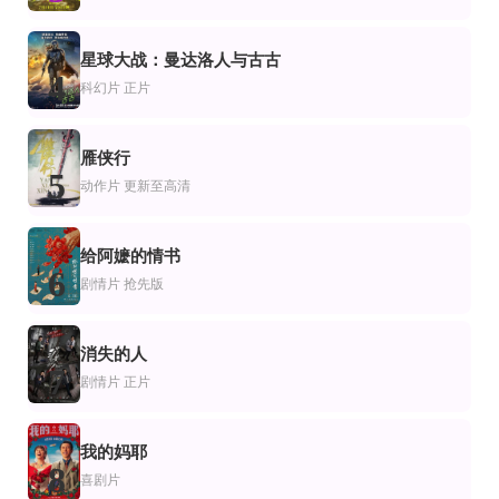
Darine Hamze,Rodrigue Sleiman,Zeinab Khadra,Hussein Mokadem,Mirna Mouk
Philippe Allier,Stéphane Asensio,艾瑞克·柯西莱
Enrique Salanic,Manolo Herrera,Ana Cecilia Mota,Jhakelyn Waleska Gonza
HD
HD
片
情片
剧情片
星球大战：曼达洛人与古古
约翰·肯尼迪：医者所见
富士家族
约翰·亚当斯
4
科幻片
正片
芭芭拉·希勒
药师丸博子,小泉今日子 Ky?ko Koizumi,美村里江,中村百合香,小仓一郎,槙
保罗·吉亚玛提,劳拉·琳妮,约翰·多塞特,斯蒂芬·迪兰,莎拉·波利,塞缪尔·巴奈特,大卫·摩斯,安德
HD中字
正片
更新HD
电影
片
纪录片
雁侠行
永在我心间
进击的巨人剧场版：完结篇·最后的进击
陌生号码：高中短信诈骗疑云
5
西拉差·坚他文,柏华力·莫高彼斯彻
梶裕贵,石川由依,井上麻里奈,神谷浩史
动作片
更新至高清
给阿嬷的情书
6
剧情片
抢先版
消失的人
7
剧情片
正片
我的妈耶
8
喜剧片