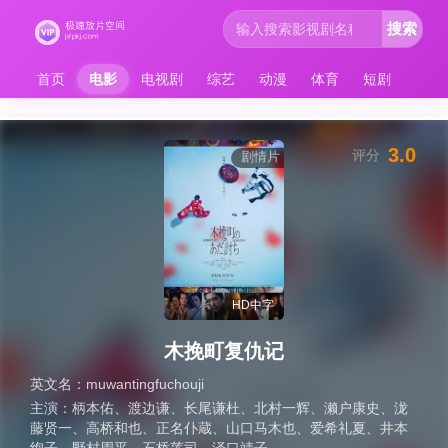
搜索
首页
电影
电视剧
综艺
动漫
体育
短剧
3.0
评分
剧情片
HD中字
木挽町复仇记
英文名：
muwantingfuchouji
主演：
柄本佑
、
渡边谦
、
长尾谦杜
、
北村一辉
、
濑户康史
、
泷
藤贤一
、
高桥和也
、
正名仆蔵
、
山口马木也
、
爱希礼夏
、
井本