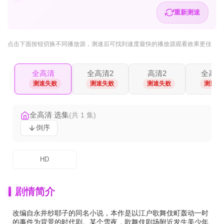
重新测速
点击下面按钮
切换不同播放源
，测速后可找到速度最快的播放源观看效果更佳
全高清
全高清2
高清2
全高清
测速失败
测速失败
测速失败
测速失
全高清 选集
(共 1 集)
倒序
HD
剧情简介
改编自永井纱耶子的同名小说，本作是以江户歌舞伎町轰动一时
的事件为背景的时代剧。某个雪夜，歌舞伎剧场附近发生美少年