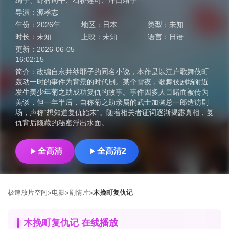
绚子
、
野村周平
、
石桥莲司
、
泽口靖子
导演：
源孝志
年份：
2026年
地区：
日本
类型：
未知
时长：
未知
上映：
未知
语言：
日语
更新：
2026-06-05
16:02:15
简介：
改编自永井纱耶子的同名小说，本作是以江户歌舞伎町
轰动一时的事件为背景的时代剧。某个雪夜，歌舞伎剧场附近
发生美少年菊之助成功复仇的故事。事件因多人目睹而被传为
美谈，但一年半后，自称菊之助亲属的武士加濑总一郎造访剧
场，声称“想知道复仇始末”。随着相关者证词逐渐揭露真相，复
仇背后隐藏的秘密浮出水面。
全高清
全高清2
极速放片空间
电影
剧情片
木挽町复仇记
>
>
>
木挽町复仇记 在线播放