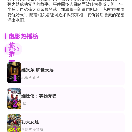
菊之助成功复仇的故事。事件因多人目睹而被传为美谈，但一年
半后，自称菊之助亲属的武士加濑总一郎造访剧场，声称“想知道
复仇始末”。随着相关者证词逐渐揭露真相，复仇背后隐藏的秘密
浮出水面。
为
电影热播榜
你
更多
推
荐
维米尔·旷世大展
正片
正片
正片
1
片
情片
科幻片
纪录片
正片
双人入住
在我坟上起舞
天坑2013
桑托什·S雷什玛·文卡特什萨米尤克塔·维斯瓦纳坦
胡楷翔,黄亭开
吉娜·赫尔顿,杰瑞米·伦敦,埃里克·罗伯茨,Dominika Wolski,埃里克·斯科特·伍兹
HD中字
正片
蜘蛛侠：英雄无归
片
情片
剧情片
2
消极思考的艺术
约翰尼·冈曼
扭转钱坤
HD
弗里迪夫·梭哈姆,Kirsti Eline Torhaug,亨里克·梅斯塔,玛丽安·萨斯塔德·奥特森,卡里·西蒙森,Per 
Martin E. Brooks,Ann Donaldson,Johnny Seven
亚历克斯·撒克逊,亚利希斯·扎尔,萨莎·皮特丝,杰·沃克,迈克尔·西里尔·克赖顿,扎克布鲁萨尔,An
正片
正片
HD
功夫女足
片
作片
剧情片
3
欢乐对对碰
突击忍者2：入侵美国
何塞2018
喜剧片
高清版