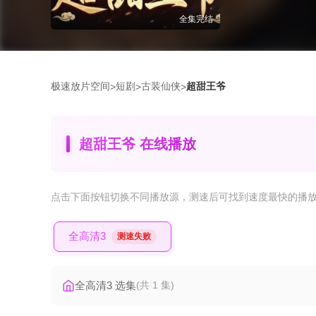
全集完结
极速放片空间
短剧
古装仙侠
超甜王爷
>
>
>
超甜王爷 在线播放
点击下面按钮
切换不同播放源
，测速后可找到速度最快的播
全高清3
测速失败
全高清3 选集
(共 1 集)