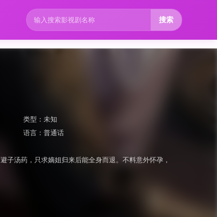
搜索
类型：
未知
语言：
普通话
下避子汤药，只求嫡姐归来后能全身而退。不料意外怀孕，