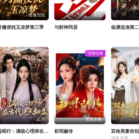
全集完结
完结
月慵便枕玉凉梦第三季
与财神同居
临渊追渔第
古装仙侠
正片
更新全集
鉴昭行：满级心理师在古代逆天翻盘
权明赫传
汤震,钧霖