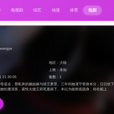
影
电视剧
综艺
动漫
体育
短剧
nwangye
地区：
大陆
上映：
未知
1 21:30:05
集数：
1
嫡母逼迫，替私奔的嫡姐嫁与靖王萧景。三年间她谨守替身本分，日日饮
，她怕遭清算，索性火烧王府死遁南下。本以为能彻底脱身，却在船上