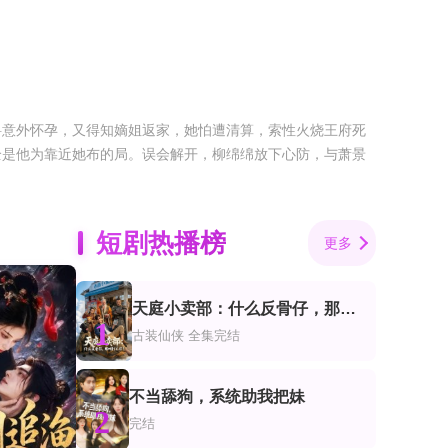
料意外怀孕，又得知嫡姐返家，她怕遭清算，索性火烧王府死
全是他为靠近她布的局。误会解开，柳绵绵放下心防，与萧景
短剧热播榜
更多
天庭小卖部：什么反骨仔，那叫打工仔！
1
古装仙侠
全集完结
不当舔狗，系统助我把妹
2
完结