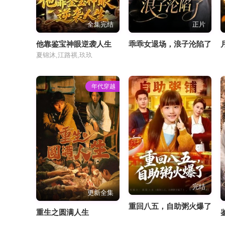
全集完结
正片
他靠鉴宝神眼逆袭人生
乖乖女退场，浪子沦陷了
夏锦沐,江路祺,玖玖
年代穿越
完结
更新全集
重回八五，自助粥火爆了
重生之圆满人生