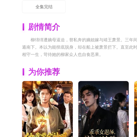
全集完结
剧情简介
柳绵绵遭嫡母逼迫，替私奔的嫡姐嫁与靖王萧景。三年
遁南下。本以为能彻底脱身，却在船上被萧景拦下。直至此
相守一生，苛待她的柳家众人也自食恶果。
为你推荐