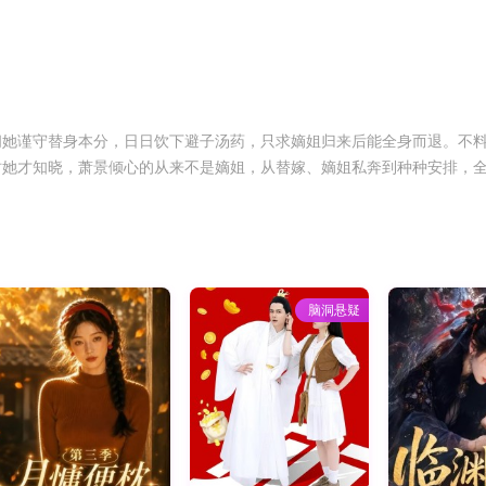
间她谨守替身本分，日日饮下避子汤药，只求嫡姐归来后能全身而退。不
时她才知晓，萧景倾心的从来不是嫡姐，从替嫁、嫡姐私奔到种种安排，
脑洞悬疑