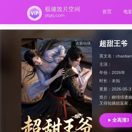
首页
电
超甜王爷
古装仙侠
英文名：
chaotia
主演：
年份：
2026年
时长：
未知
更新：
2026-05-3
简介：
柳绵绵遭
又得知嫡姐返家
全高清3