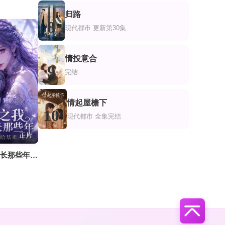
归路
8
现代都市
更新第30集
情投意合
9
完结
情起屋檐下
10
现代都市
全集完结
正片
万兽之我当狱长那些年全员皆是哈基米