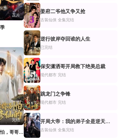
姜府二爷他又争又抢
正片
3
古装仙侠
全集完结
二季
逆行彼岸夺回谁的人生
4
已完结
保安潇洒哥开局救下绝美总裁
5
现代都市
完结
跳龙门之争锋
6
现代都市
完结
完结
开局大帝：我的弟子全是逆天体质
7
古装仙侠
全集完结
双枪美妻你别怕，哥哥是修仙的