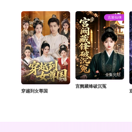
古装仙侠
全集完结
完结
宫阙藏锋破沉冤
穿越到女尊国