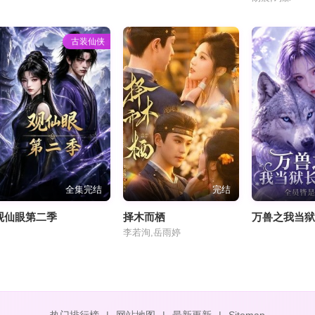
古装仙侠
全集完结
完结
观仙眼第二季
择木而栖
李若洵,岳雨婷