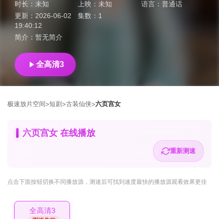
时长：
未知
上映：
未知
语言：
普通话
更新：
2026-06-02
集数：
1
19:40:12
简介：
暂无简介
全高清3
极速放片空间
短剧
古装仙侠
六页宫女
>
>
>
六页宫女 在线播放
重新测速
点击下面按钮
切换不同播放源
，测速后可找到速度最快的播放源观看效果更佳
全高清3