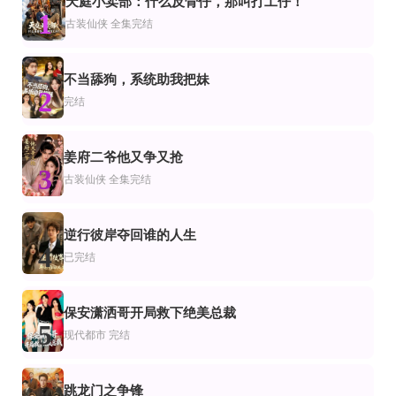
天庭小卖部：什么反骨仔，那叫打工仔！
更新全集
完结
全集完结
1
市
古装仙侠
全集完结
月下你我不同渡
天下第一试菜师
长公主的裙下之臣
完结
全97集
完结
剧
仙侠
不当舔狗，系统助我把妹
了不起的谢轻轻
恨相逢
我的潮玩男友是顶流
2
完结
康程,刘家慧
全80迹
全集完结
完结
市
频恋爱
被雨淋湿的小狗
退婚后他动了心
向阳而生的安琪琪
姜府二爷他又争又抢
3
林秋一＆滕泽文
赵田 李沐汐
古装仙侠
全集完结
完结
完结
第35集完结
侠
都市
代都市
婚前夫君变了心，我扶纨绔踏青云
不原谅不回头，我离婚独美
爸妈这次听我的第二季
逆行彼岸夺回谁的人生
李是侥＆觅七
高明＆杨帆
4
已完结
全集完结
全集完结
全70集
侠
咸鱼皇后，穿越者奉我为主
军师对账
谁都别想拦着我发财莫欺少女穷
保安潇洒哥开局救下绝美总裁
5
现代都市
完结
跳龙门之争锋