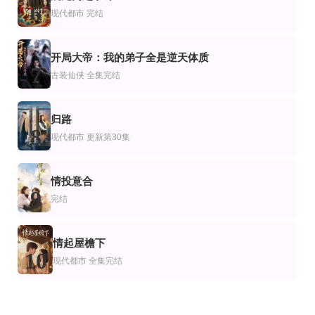
6
现代都市
完结
开局大帝：我的弟子全是逆天体质
7
古装仙侠
全集完结
归路
8
现代都市
更新第30集
情投意合
9
完结
情起屋檐下
10
现代都市
全集完结