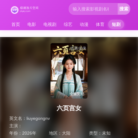
搜索
首页
电影
电视剧
综艺
动漫
体育
短剧
古装仙侠
全集完结
六页宫女
英文名：
liuyegongnv
主演：
年份：
2026年
地区：
大陆
类型：
未知