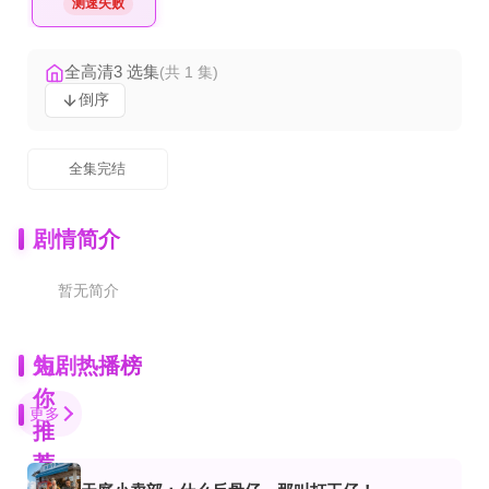
测速失败
全高清3 选集
(共 1 集)
倒序
全集完结
剧情简介
暂无简介
为
短剧热播榜
你
更多
推
荐