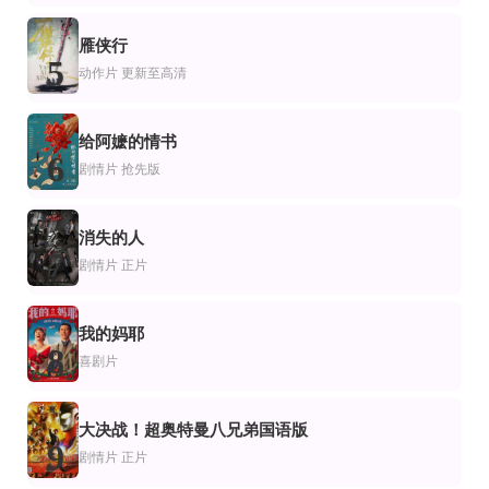
更新HD
HD中字
片
情片
剧情片
雁侠行
国境之间
可可·费尔梅
午宴之歌
5
伊丽莎白·塔比什
路易·菲利普·丹德诺,艾玛·鲍林 图尔内,戴夫·坎贝尔
艾玛·汤普森,艾伦·瑞克曼,Andi,Soric,肖邦·哈里森,约瑟夫·朗,Georgina,Sutcliffe,Chr
动作片
更新至高清
给阿嬷的情书
6
剧情片
抢先版
消失的人
7
剧情片
正片
我的妈耶
8
喜剧片
大决战！超奥特曼八兄弟国语版
9
剧情片
正片