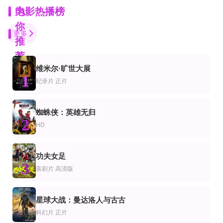
为
电影热播榜
你
更多
推
荐
维米尔·旷世大展
正片
已完结
1
片
剧片
喜剧片
纪录片
正片
指间的重量
戴夫造了个迷宫
好运当头
吴中天,萧淑慎,张君明,蔡振南,陈慕义,张洋洋
尼克·图恩,梅拉·罗希特·库姆巴尼,亚当·布斯奇,詹姆斯·乌尔班尼亚克,弗兰克·凯提
马丁·肖特,丹尼·格洛弗
HD
第30集完结
正片
蜘蛛侠：英雄无归
片
漫电影
录片
2
双叶庄的朋友
早餐中国第三季
公主与青蛙
HD
市原隼人,臼田麻美,中村伦也,阳月华,中岛朋子,中原丈雄,吉行和子
阿尼卡·诺尼·罗斯,布鲁诺·坎波斯,凯斯·大卫,Michael-Leon Wooley,Jennif
正片
正片
功夫女足
片
悚片
恐怖片
3
圣诞有雪，佳期可待
十七岁怀孕
微笑杀神
喜剧片
高清版
朱茜·比赛特,Zoé De Grand Maison,罗克·克里切洛,罗根·克里斯托弗,Corina Bizi
Vijayalakshmi,Ahathian,Rahul,Bose,Charlie
HD国语
正片
HD
片
作片
剧情片
星球大战：曼达洛人与古古
工夫
无防备都市
爱情天文学国语
4
科幻片
正片
阮晓伟,秦海,孙志超,谢洪雍,常垚,卢森航,钟岸霖,孙勇,蒋鑫,石峄,葛丽娟,元政,向壁
金明民,孙艺珍,金海淑,沈智浩,金秉玉,李恩美
欧嘉·柯瑞兰寇,杰瑞米·艾恩斯,肖娜·麦克唐纳,安娜·萨瓦,詹姆斯·斯迈利,詹姆斯·