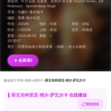
西亚尔
、
R·巴克提·克莱因
、
拉塞尔·班克斯 Russell Banks
、
Ed
Robinson
、
Apinderdeep Singh
导演：
马赫什·曼杰瑞卡
编剧：
里希·维尔马尼
年份：
2024年
地区：
印度
类型：
未知
时长：
178分钟
上映：
未知
语言：
印地语
更新：
2026-06-03
集数：
1
18:30:57
简介：
印度自由战士和改革者 （俗称 ）的人生旅程。
全高清3
极速放片空间
电影
剧情片
斯瓦坦特里亚·维尔·萨瓦尔卡
>
>
>
斯瓦坦特里亚·维尔·萨瓦尔卡 在线播放
重新测速