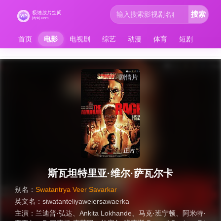
搜索
首页
电影
电视剧
综艺
动漫
体育
短剧
剧情片
正片
斯瓦坦特里亚·维尔·萨瓦尔卡
别名：
Swatantrya Veer Savarkar
英文名：
siwatanteliyaweiersawaerka
主演：
兰迪普·弘达
、
Ankita Lokhande
、
马克·班宁顿
、
阿米特·