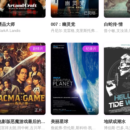
已完结
赝品大师
007：幽灵党
白蛇传·情
arkA.Landis
丹尼尔·克雷格,克里斯托弗·瓦尔兹,蕾雅·赛杜,本·卫肖,娜奥米·哈里斯,戴夫·巴蒂斯塔,莫妮卡·贝鲁奇,拉尔夫·费因斯,斯黛芬妮·西格曼,安德鲁·斯科特,罗里·金尼尔,内芙·加切夫,加斯帕·克里斯滕森,丹尼尔·斯蒂森,丹尼尔·韦斯特伍德,拉斯科·阿特金斯
剧情片
纪录片
正片
正片
电影版恶魔游戏最后的钥匙
美丽星球
地狱或潮水
间宫祥太朗,田中树,古川琴音,龙星凉,岚莉菜,小泽征悦,金子统昭,志田未来,关智一,村濑步,榎木淳弥
詹妮弗·劳伦斯,斯科特·凯利,萨曼莎·克里斯托弗雷蒂,凯尔·林德格伦,安东·什卡普莱罗夫