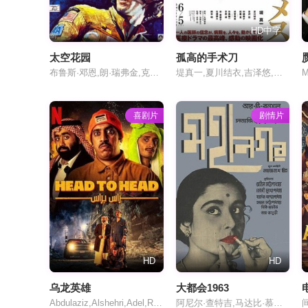
HD中字
太空花园
孤高的手术刀
布鲁斯·邓恩,朗·瑞弗金,克利夫·波茨
堤真一,夏川结衣,吉泽悠,中越典子,平田满,成宫宽贵
M
喜剧片
剧情片
HD
HD
乌龙英雄
大都会1963
Abdulaziz,Alshehri,Adel,Radwan,Mohammad,Alqass,Ida
阿尼尔·查特吉,马达比·慕克吉,贾雅·巴杜里,Haren Chatterjee,Sefalika Devi,Prasenjit Sarkar,哈拉丹·班纳吉,Vicky Redwood,Bibhuti Banerjee,Manisha Chakraborty,塔潘·查特吉,Arun Chowdhury,Pritish Dey,Shailen Ganguli,希亚马尔·戈沙尔,Anuradha Guha,Jyoti Kripalani,Samir Lahiri,Ashok Mitra,Tarak Mitra