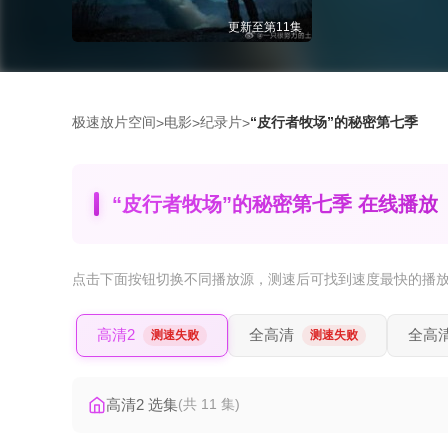
更新至第11集
极速放片空间
电影
纪录片
“皮行者牧场”的秘密第七季
>
>
>
“皮行者牧场”的秘密第七季 在线播放
点击下面按钮
切换不同播放源
，测速后可找到速度最快的播
高清2
全高清
全高清
测速失败
测速失败
高清2 选集
(共 11 集)