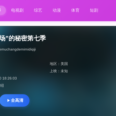
影
电视剧
综艺
动漫
体育
短剧
场”的秘密第七季
hemuchangdemimidiqiji
地区：
美国
上映：
未知
0 18:26:03
介绍
全高清