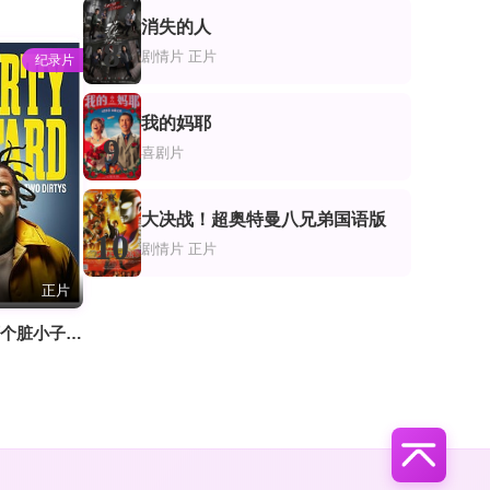
消失的人
8
剧情片
正片
纪录片
我的妈耶
9
喜剧片
大决战！超奥特曼八兄弟国语版
10
剧情片
正片
正片
老脏混蛋：两个脏小子的故事