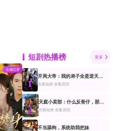
短剧热播榜
更多
女频恋爱
开局大帝：我的弟子全是逆天体质
1
古装仙侠
全集完结
天庭小卖部：什么反骨仔，那叫打工仔！
2
古装仙侠
全集完结
不当舔狗，系统助我把妹