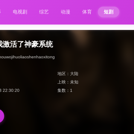
影
电视剧
综艺
动漫
体育
短剧
我激活了神豪系统
houwojihuoliaoshenhaoxitong
地区：
大陆
上映：
未知
3 22:30:20
集数：
1