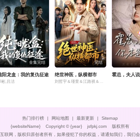
全集完结
完结
纯阳龙盒：我的复仇征途
绝世神医，纵横都市
霍总，夫人
师彬,吕洁
刘哲宇＆瑾萱＆江路祺＆郭殿财
热门排行榜
|
网站地图
|
最新更新
|
Sitemap
{websiteName}
Copyright © {year}
jsfpkj.com
版权所有
互联网，版权归原创者所有，如果侵犯了你的权益，请通知我们，我们会