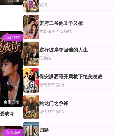
已完结
3
完结
姜府二爷他又争又抢
4
古装仙侠
全集完结
现代都市
逆行彼岸夺回谁的人生
5
已完结
保安潇洒哥开局救下绝美总裁
6
现代都市
完结
全集完结
跳龙门之争锋
7
现代都市
完结
偏爱成诗
归路
女频恋爱