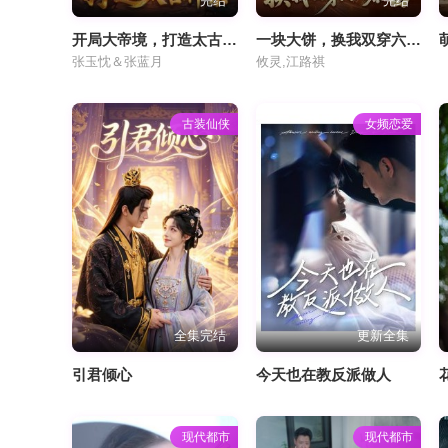
完结
完结
开局大帝境，打造太古神宗
一块大饼，换我双穿六九暴富
张玉忱＆张蓝月
攸灵,江路祺
古装仙侠
女频恋爱
全集完结
更新全集
引君倾心
今天也在教反派做人
现代都市
现代都市