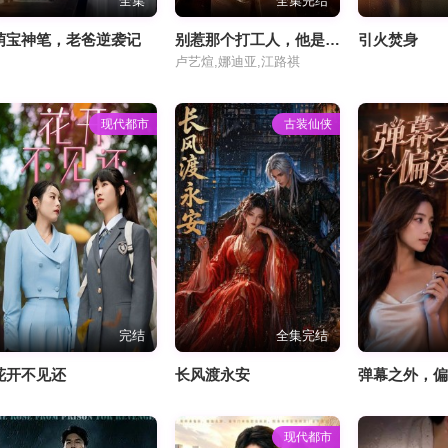
全集
全集完结
萌宝神笔，老爸逆袭记
别惹那个打工人，他是透视小神医
引火焚身
卢艺煊,娜迪亚,江路祺
现代都市
古装仙侠
完结
全集完结
花开不见还
长风渡永安
弹幕之外，
现代都市