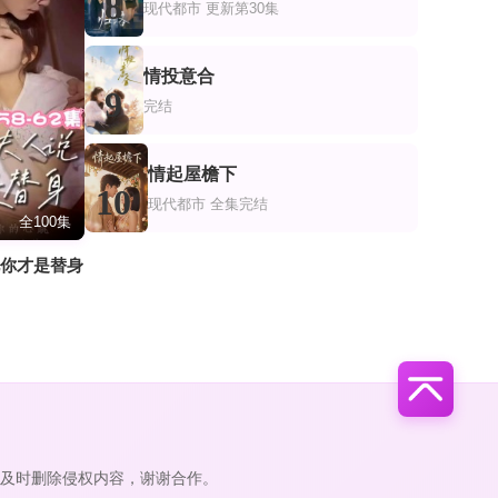
8
现代都市
更新第30集
情投意合
9
完结
情起屋檐下
10
现代都市
全集完结
全100集
说你才是替身
及时删除侵权内容，谢谢合作。