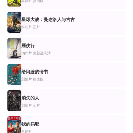
4
喜剧片
高清版
Tony,Roberts,Tess,Harper,Meg,Ryan
安娜·弗莱尔,伊莫琴·普茨,斯蒂芬·弗雷,史蒂夫·库根,马特·卢卡斯,塔姆欣·伊格顿,
亚纱美,明日花绮罗,岩永洋昭,森下悠里,岸明日香,河合龙之介
已完结
HD中字
片
情片
剧情片
星球大战：曼达洛人与古古
换子记
啱晒KEY
哀乐中年
5
尼尔斯·阿贺斯图普,帕特里克·薛内斯,洛兰特·道驰
邵音音,刘雅丽,范继尧,邱百慧,龙爵,范登景,卢国雄,贝如花,李咪咪,朗尼
石挥,朱嘉琛,沈扬,李浣青,韩非,崔超明,程之,路珊,莫愁,胡小琴,顾慕如,俞仲英,伊
科幻片
正片
雁侠行
6
动作片
更新至高清
给阿嬷的情书
7
剧情片
抢先版
消失的人
8
剧情片
正片
我的妈耶
9
喜剧片