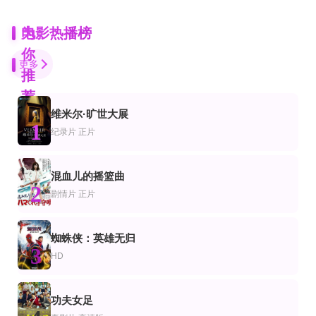
为
电影热播榜
你
更多
推
荐
维米尔·旷世大展
更新至高清
1
片
情片
喜剧片
纪录片
正片
樱桃2008
疾风23
拱猪兄弟
苗圃,妥国权,龙丽,张旖欣,米乐,马理文,谭秀珍
史蒂芬·朗,马克斯·阿德勒,马克·哈普卡,阿丽夏·维加,Kim Zimmer
朗·普尔曼,丽兹·卡潘,查理·汉纳姆,克里斯·诺斯,克里斯·奥多德,惠特妮·卡明
正片
HD中字
HD中字
混血儿的摇篮曲
片
情片
纪录片
2
直到她记起
老板娘
狩猎场2015
剧情片
正片
切洛·桑托斯-孔奇奥,芭比·福特萨,Albert Martinez
徐冬冬,谢苗,刘腾远,解斯童,桂晶晶,方敏婷
Diane Rosenfeld
HD中字
HD中字
蜘蛛侠：英雄无归
片
情片
剧情片
3
侠在江湖漂
悲惨世界1978
新女性
HD
孟飞,黄一飞,蒋雪儿,王美泓,酒糊涂,丁贺,李雷,李国玺,朱珏
安东尼·博金斯,西里尔·库萨克,克洛德·多芬,约翰·吉尔古德,理查德·乔丹
阮玲玉,郑君里,王乃东,王默秋,殷虚
HD中字
HD
HD
片
情片
动作片
功夫女足
鬼哭神嚎3
情色大亨
钢铁少女：究极神兵