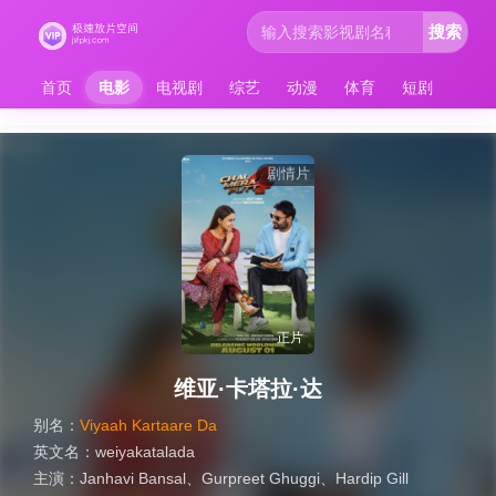
搜索
首页
电影
电视剧
综艺
动漫
体育
短剧
剧情片
正片
维亚·卡塔拉·达
别名：
Viyaah Kartaare Da
英文名：
weiyakatalada
主演：
Janhavi Bansal、Gurpreet Ghuggi、Hardip Gill