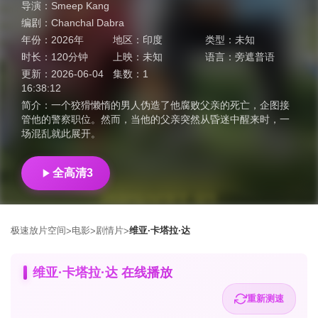
导演：
Smeep Kang
编剧：
Chanchal Dabra
年份：
2026年
地区：
印度
类型：
未知
时长：
120分钟
上映：
未知
语言：
旁遮普语
更新：
2026-06-04
集数：
1
16:38:12
简介：
一个狡猾懒惰的男人伪造了他腐败父亲的死亡，企图接
管他的警察职位。然而，当他的父亲突然从昏迷中醒来时，一
场混乱就此展开。
全高清3
极速放片空间
电影
剧情片
维亚·卡塔拉·达
>
>
>
维亚·卡塔拉·达 在线播放
重新测速