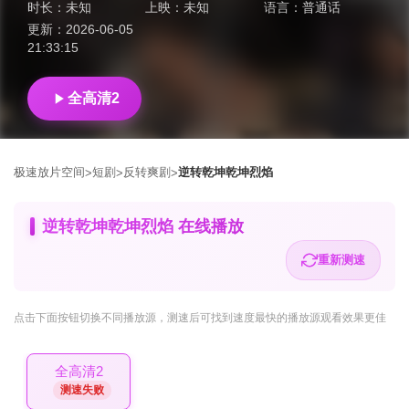
时长：
未知
上映：
未知
语言：
普通话
更新：
2026-06-05
21:33:15
全高清2
极速放片空间
短剧
反转爽剧
逆转乾坤乾坤烈焰
>
>
>
逆转乾坤乾坤烈焰 在线播放
重新测速
点击下面按钮
切换不同播放源
，测速后可找到速度最快的播放源观看效果更佳
全高清2
测速失败