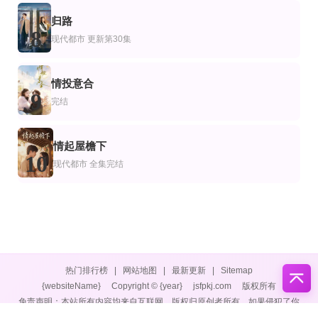
归路
8
现代都市
更新第30集
情投意合
9
完结
情起屋檐下
10
现代都市
全集完结
热门排行榜
|
网站地图
|
最新更新
|
Sitemap
{websiteName}
Copyright © {year}
jsfpkj.com
版权所有
免责声明：本站所有内容均来自互联网，版权归原创者所有，如果侵犯了你
的权益，请通知我们，我们会及时删除侵权内容，谢谢合作。