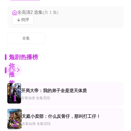
全高清2 选集
(共 1 集)
倒序
全集
为
短剧热播榜
你
更多
推
荐
开局大帝：我的弟子全是逆天体质
全集
一口气看完
完结
1
市
动漫
古装仙侠
全集完结
大小姐的上门女婿
重生带六个女儿吃香喝辣
卖掉车位后，全小区疯了
完结
已完结
全集完结
越
都市
频恋爱
天庭小卖部：什么反骨仔，那叫打工仔！
哎呀女将军成了总裁夫人
夜阑误
落榜后我靠害虫成为虾王
2
古装仙侠
全集完结
完结
全集完结
正片