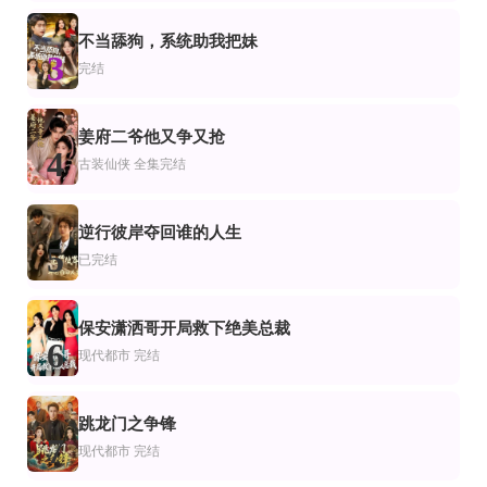
市
仙侠
老公消失我担上位
雪落昭年
青瑜误，玉之耽兮
不当舔狗，系统助我把妹
完结
已完结
一口气看完
3
完结
爱
恋爱
声动漫
追夫火葬场
烟雨秋殇
黑豆的演习日常
全76集
全集完结
全60集
姜府二爷他又争又抢
剧
都市
4
当金丝雀我月入百万
养的缅甸蟒喜欢贴着我睡，兽医一句话我慌了
我掏心窝子，你装瘸把我当傻子
古装仙侠
全集完结
逆行彼岸夺回谁的人生
5
已完结
保安潇洒哥开局救下绝美总裁
6
现代都市
完结
跳龙门之争锋
7
现代都市
完结