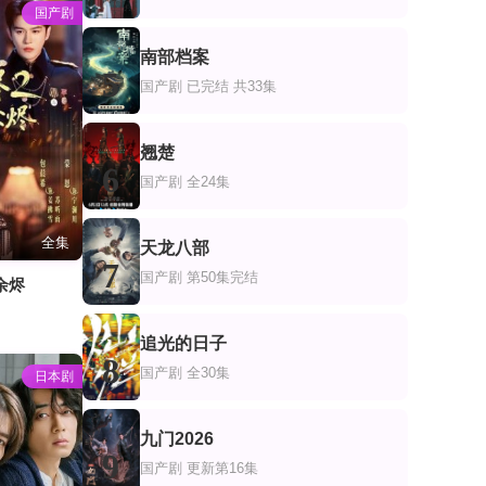
国产剧
南部档案
5
国产剧
已完结 共33集
翘楚
6
国产剧
全24集
全集
天龙八部
7
国产剧
第50集完结
余烬
追光的日子
8
国产剧
全30集
日本剧
九门2026
9
国产剧
更新第16集