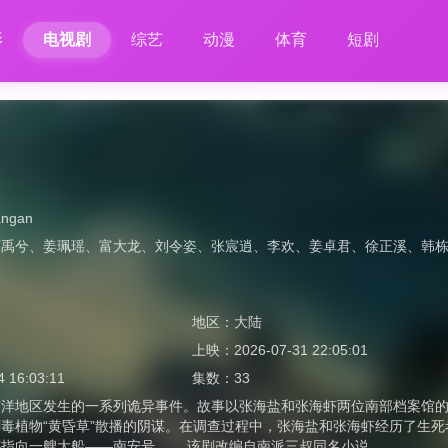
影
电视剧
综艺
动漫
体育
短剧
angan
丁禹兮
、
姜珮瑶
、
富大龙
、
刘令姿
、
张宸逍
、
李欢
、
姜卓君
、
徐正溪
、
韩
地区：
大陆
上映：
2026-07-31 22:05:01
4 16:03:11
集数：
33
南洋地区发生的一系列诡异事件。故事以张海盐和张海虾两位南部档案馆
毒植物“黄昏草”散播的阴谋。在调查过程中，张海盐和张海虾经历了生
指向一艘大船——南安号…… 该剧改编自南派三叔同名小说。