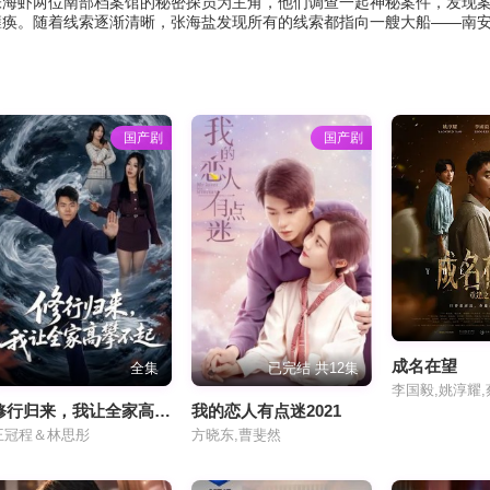
海虾两位南部档案馆的秘密探员为主角，他们调查一起神秘案件，发现案
痪。随着线索逐渐清晰，张海盐发现所有的线索都指向一艘大船——南安
国产剧
国产剧
成名在望
全集
已完结 共12集
修行归来，我让全家高攀不起
我的恋人有点迷2021
王冠程＆林思彤
方晓东,曹斐然