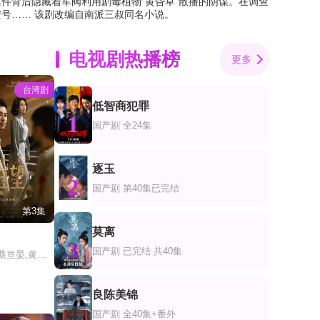
件背后隐藏着军阀利用剧毒植物“黄昏草”散播的阴谋。在调查
号…… 该剧改编自南派三叔同名小说。
电视剧热播榜
更多
台湾剧
低智商犯罪
1
国产剧
全24集
逐玉
2
国产剧
第40集已完结
第3集
莫离
3
国产剧
已完结 共40集
李国毅,姚淳耀,蔡亘晏,黄迪扬,黄采仪,龙天翔,乔瑟夫,吴言凜,黄惟,朱匀甄,段钧豪
良陈美锦
4
国产剧
全40集+番外