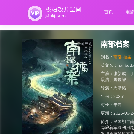
首页
电
南部档案
国产剧
别名：
南部·档案
英文名：
nanbud
主演：
张新成
、
晨洁
、
屠显智
导演：
周靖韬
年份：
2026年
时长：
未知
更新：
2026-06-2
简介：
民国初年
隐藏着军阀利用剧
发现所有的线索都