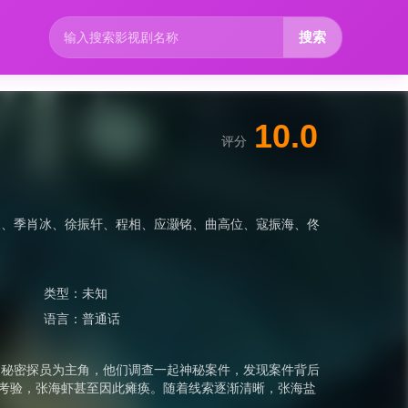
搜索
10.0
评分
栋
、
季肖冰
、
徐振轩
、
程相
、
应灏铭
、
曲高位
、
寇振海
、
佟
类型：
未知
语言：
普通话
的秘密探员为主角，他们调查一起神秘案件，发现案件背后
死考验，张海虾甚至因此瘫痪。随着线索逐渐清晰，张海盐