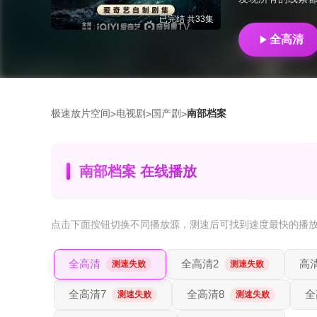
已完结 共33集
全高清
极速放片空间
电视剧
国产剧
南部档案
>
>
>
南部档案 在线播放
点击下面按钮
切换不同播放源
，测速后可找到速度最快的播
全高清
全高清2
高
测速失败
测速失败
全高清7
全高清8
全
测速失败
测速失败