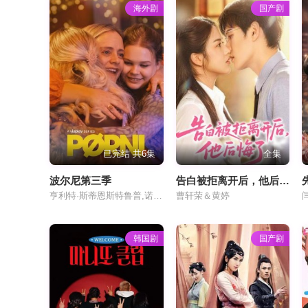
海外剧
国产剧
已完结 共6集
全集
波尔尼第三季
告白被拒离开后，他后悔了
亨利特·斯蒂恩斯特鲁普,诺西兹维·巴克瓦,阿尔本·巴拉
曹轩荣＆黄婷
韩国剧
国产剧