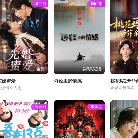
国产剧
国产剧
全集
第6集完结
先婚蜜爱
诗经里的情感
桃花烬2芳菲
闫仪倩＆沈翊
蒙恩＆包晨希
香港剧
欧美剧