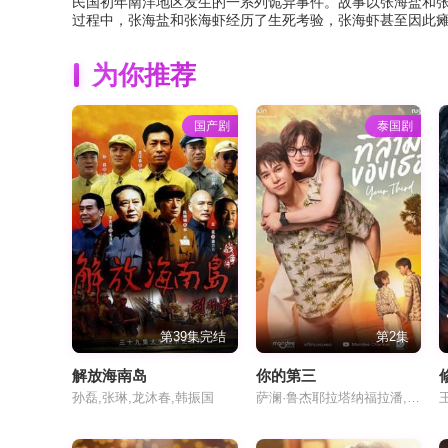
民国初年南洋地区发生的一系列诡异事件。故事以张海盐和张
过程中，张海盐和张海虾经历了生死考验，张海虾甚至因此瘫
为你推荐
国产剧
泰国剧
第39集完结
第2集
解放海南岛
你的第三
孙磊,张琳,龙沐春,韩振国
萨澜·鲁杰耶拉塔纳福拉潘,纳塔西特·尤阿瑞克西,塔萨彭·维瓦隆,纳塔奇·司隶朋通,塔那克利·奇安淳亚,珈萨达·詹曼诺,索恩塔斯特·布昂加姆