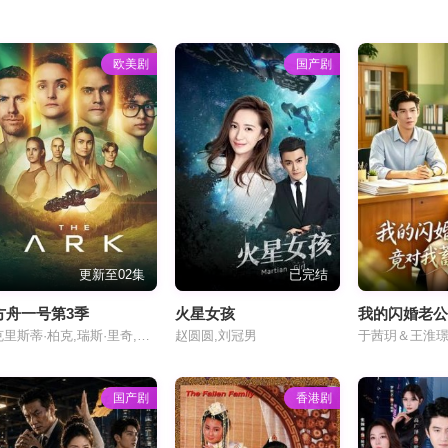
欧美剧
国产剧
更新至02集
已完结
方舟一号第3季
火星女孩
克里斯蒂·柏克,瑞斯·里奇,理查德·弗利施曼,瑞安·亚当斯,帕夫莱·耶里尼奇,沙利妮·佩里斯,蒂安娜·乌普切娃,戴安娜·贝穆德斯,贾德兰·马尔科维奇,克里斯蒂娜·沃尔夫,塔玛拉·拉多瓦诺维奇
赵圆圆,刘冠男
于茜玥＆王淮
国产剧
香港剧