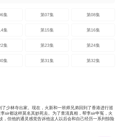
06集
第07集
第08集
14集
第15集
第16集
22集
第23集
第24集
30集
第31集
第32集
到了少林寺出家。现在，火新和一班师兄弟回到了香港进行巡
ir都这样莫名其妙死去。为了查清真相，帮李sir申冤，火
男妓，但他的通灵感觉告诉他这人以后会和自己经历一系列惊险