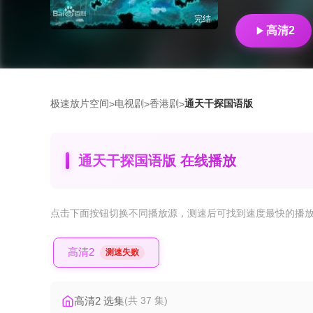
完结
高清2
极速放片空间
电视剧
香港剧
通天干探国语版
>
>
>
通天干探国语版 在线播放
点击下面按钮
切换不同播放源
，测速后可找到速度最快的播
高清2
测速失败
高清2 选集
(共 37 集)