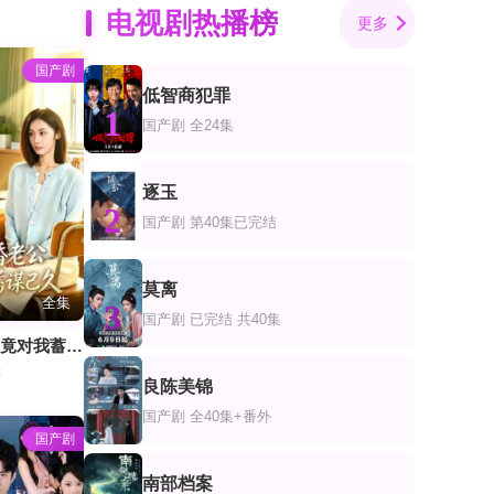
电视剧热播榜
更多
国产剧
低智商犯罪
1
国产剧
全24集
逐玉
2
国产剧
第40集已完结
莫离
全集
3
国产剧
已完结 共40集
我的闪婚老公竟对我蓄谋已久
璟
良陈美锦
4
国产剧
全40集+番外
国产剧
南部档案