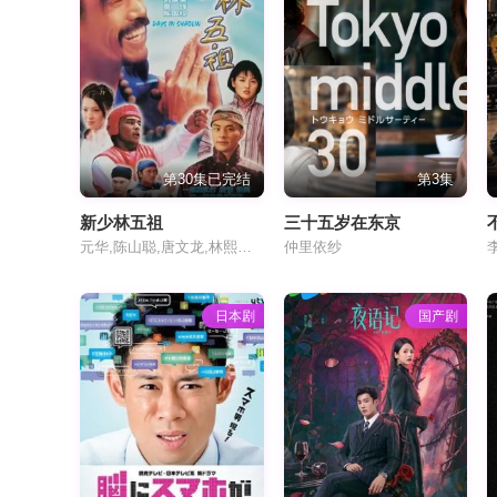
第30集已完结
第3集
新少林五祖
三十五岁在东京
元华,陈山聪,唐文龙,林熙蕾,连凯,张延,欧芷婷,刘家荣,陈国权,董玮,任世官,张同祖,徐二牛
仲里依纱
日本剧
国产剧