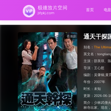
首页
电
通天干探
香港剧
别名：
The Ultima
英文名：
tongtia
主演：
邵美琪
、
导演：
王心慰
编剧：
吴肇铜,黄
年份：
2007年
时长：
未知
更新：
2026-06-1
简介：
少林武僧
林寺出家。现在