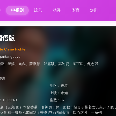
影
电视剧
综艺
动漫
体育
短剧
国语版
te Crime Fighter
ngantanguoyu
陈豪
、
黎姿
、
元彪
、
蒙嘉慧
、
郑嘉颖
、
高钧贤
、
陈宇琛
、
甄志强
育德
地区：
香港
上映：
未知
8 16:00:49
集数：
37
火新（元彪 饰）本是香港一名神勇干探，因数年轻妻子带着女儿离开了他
，火新和一班师兄弟回到了香港进行巡回表演，恰巧这时，一系列