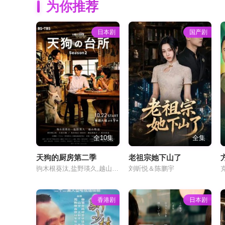
为你推荐
日本剧
国产剧
全10集
全集
天狗的厨房第二季
老祖宗她下山了
驹木根葵汰,盐野瑛久,越山敬达,古屋吕敏,原田琥之佑,原田泰造,渡边真起子,角田晃广
刘昕悦＆陈鹏宇
香港剧
日本剧