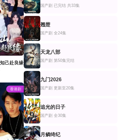
5
国产剧
已完结 共33集
翘楚
6
国产剧
全24集
全集
天龙八部
7
国产剧
第50集完结
了知己赴良缘
琳
九门2026
8
国产剧
更新至20集
香港剧
追光的日子
9
国产剧
全30集
月鳞绮纪