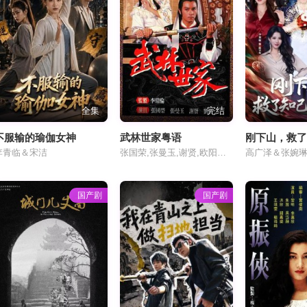
全集
完结
不服输的瑜伽女神
武林世家粤语
刚下山，救
李青临＆宋洁
张国荣,张曼玉,谢贤,欧阳震华,何广伦,张雷,刘青云,刘江,陈中坚,杨泽霖,潘宏彬,关礼杰,李国麟
高广泽＆张婉
国产剧
国产剧