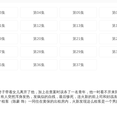
3集
第04集
第05集
第
1集
第12集
第13集
第
9集
第20集
第21集
第
7集
第28集
第29集
第
5集
第36集
第37集
妻子带着女儿离开了他，加上在查案时误杀了一名青年，他一时看不开来
人突然浑身发热，发疯似的自残，最后惨死，连火新的前上司和好战友李s
个租客（陈豪 饰）一同住在黄保的出租房内，火新发现这么租客是一个