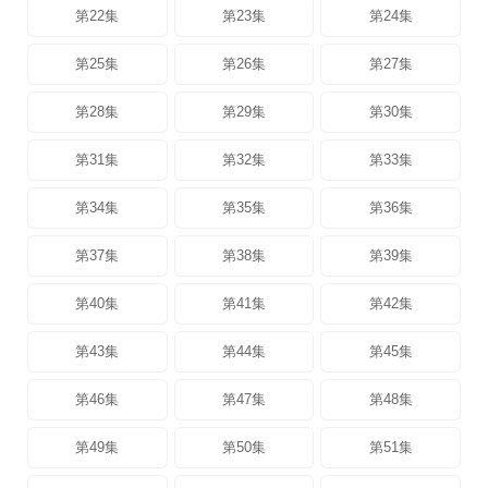
第22集
第23集
第24集
第25集
第26集
第27集
第28集
第29集
第30集
第31集
第32集
第33集
第34集
第35集
第36集
第37集
第38集
第39集
第40集
第41集
第42集
第43集
第44集
第45集
第46集
第47集
第48集
第49集
第50集
第51集