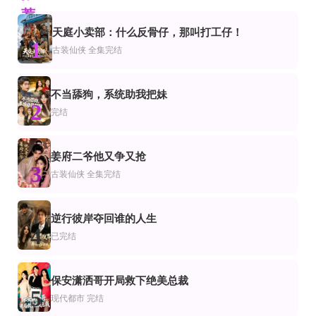
荐
天庭小卖部：什么反骨仔，那叫打工仔！
完结
全集完结
完结
1
市
爽剧
古装仙侠
全集完结
暗局
致富从乡村开始
闺蜜做我婆婆后我被全家团宠
孙樾&丁桥
已完结
完结
不当舔狗，系统助我把妹
全集完结
爱
装仙侠
2
晚棠初谢
神级系统：我的智商能充值
完结
是你们要解除匹配，现在又跪什么第三季
已完结
第65集完结
已完结
爱
都市
代穿越
姜府二爷他又争又抢
温少夫人马甲被爆了
拯救者
残王宠妃
3
古装仙侠
全集完结
更新全集
全集完结
全78集
越
仙侠
重生从村医务室开始
福星妞妞之悍妻有神力
我为地府代言
逆行彼岸夺回谁的人生
完结
正片
全集完结
4
代都市
已完结
作精继室，谁也不惯
青梅不敌后来人
厂里分房被顶替，我靠锅炉房成首富
胡耀文,毛祁生
保安潇洒哥开局救下绝美总裁
5
现代都市
完结