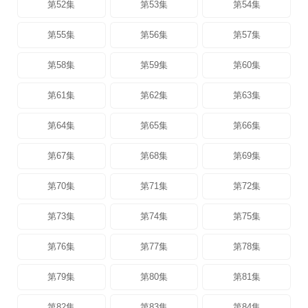
第52集
第53集
第54集
第55集
第56集
第57集
第58集
第59集
第60集
第61集
第62集
第63集
第64集
第65集
第66集
第67集
第68集
第69集
第70集
第71集
第72集
第73集
第74集
第75集
第76集
第77集
第78集
第79集
第80集
第81集
第82集
第83集
第84集