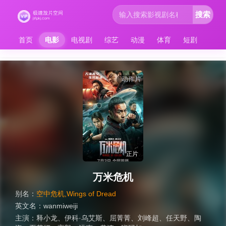
搜索
首页
电影
电视剧
综艺
动漫
体育
短剧
动作片
正片
万米危机
别名：
空中危机,Wings of Dread
英文名：
wanmiweiji
主演：
释小龙
、
伊科·乌艾斯
、
屈菁菁
、
刘峰超
、
任天野
、
陶