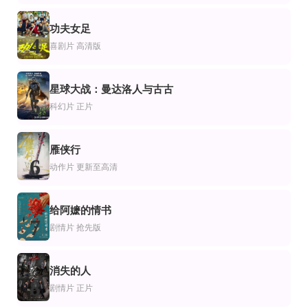
HD
HD中字
片
作片
剧情片
功夫女足
身为日本人
六扇门之假钞劫
大汉张骞
4
喜剧片
高清版
GregLam
吴毅将,徐亮,陶洋
张宁江,石兆琪,张凯元
HD中字
HD中字
片
录片
剧情片
星球大战：曼达洛人与古古
醉拳苏乞儿
控制中心：阿波罗的无名英雄
明日情缘
5
仲媛媛,程启蒙,周洛伊
EugeneCernan,吉姆·洛威尔,JohnAaron
约翰·利思戈,布莱思·丹纳,德里克·塞西尔,凯蒂·阿赛尔顿,索菲·撒切尔,伊芙·哈洛,温迪·麦基纳,丹
科幻片
正片
雁侠行
6
动作片
更新至高清
给阿嬷的情书
7
剧情片
抢先版
消失的人
8
剧情片
正片