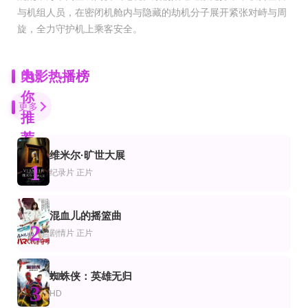
与机组人员，在密闭机舱内与隐藏的劫机分子展开紧张对峙与周
旋，全力守护机上乘客安全。
为
电影热播榜
你
更多
推
荐
维米尔·旷世大展
HD
HD
正片
1
片
情片
喜剧片
纪录片
正片
黑蜥蜴2019
人狼游戏：地狱
菖蒲君的悠闲肉食日记
永山绚斗,福本莉子,佐久间由衣,風間トオル,佐野史郎,中村梅雀
武田玲奈,上野优华,小仓优香,都丸纱也华,松本享恭,时人,平松贤人,贵志晃平,吉原
黑羽麻璃央,足立梨花,瑛茉茉莉,永田崇人,佐伯大地
正片
正片
混血儿的摇篮曲
片
情片
喜剧片
2
鸡肉帝国：快餐阴谋
野餐
夜蒲之奶爸总裁
剧情片
正片
莫·吉里根
威廉·霍尔登,金·诺瓦克,贝蒂·菲尔德,苏珊·斯塔丝伯格,克里夫·罗伯逊
李文骁,侯迪,媛媛,石承昊
HD中字
HD
HD
蜘蛛侠：英雄无归
片
情片
科幻片
3
卿何薄命之羔羊少女
亡命驾驶2018
虚像杀场
HD
林雅诗,陈昭昭,黎耀祥,吴华新,梁焯满,刘若莉,周家如,骆乐
苏尚特·辛格·拉吉普特,杰奎琳·费南德斯,桑尼·帕沃,博曼·伊拉尼,扎卡里·柯芬,苏
Vanesa González,Federico Bal,Christian Sancho,Guillermo Berthold,凯撒·