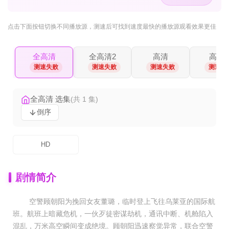
点击下面按钮
切换不同播放源
，测速后可找到速度最快的播放源观看效果更佳
全高清
全高清2
高清
高清2
测速失败
测速失败
测速失败
测速失
全高清 选集
(共 1 集)
倒序
HD
剧情简介
空警顾朝阳为挽回女友董璐，临时登上飞往乌莱亚的国际航
班。航班上暗藏危机，一伙歹徒密谋劫机，通讯中断、机舱陷入
混乱，万米高空瞬间变成绝境。顾朝阳迅速察觉异常，联合空警