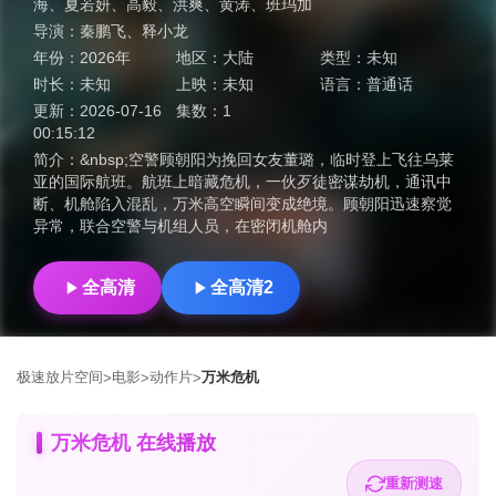
海
、
夏若妍
、
高毅
、
洪爽
、
黄涛
、
班玛加
导演：
秦鹏飞
、
释小龙
年份：
2026年
地区：
大陆
类型：
未知
时长：
未知
上映：
未知
语言：
普通话
更新：
2026-07-16
集数：
1
00:15:12
简介：
&nbsp;空警顾朝阳为挽回女友董璐，临时登上飞往乌莱
亚的国际航班。航班上暗藏危机，一伙歹徒密谋劫机，通讯中
断、机舱陷入混乱，万米高空瞬间变成绝境。顾朝阳迅速察觉
异常，联合空警与机组人员，在密闭机舱内
全高清
全高清2
极速放片空间
电影
动作片
万米危机
>
>
>
万米危机 在线播放
重新测速