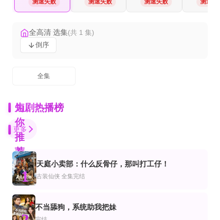
测速失败
测速失败
测速失败
测速失
全高清 选集
(共 1 集)
倒序
全集
为
短剧热播榜
你
更多
推
荐
天庭小卖部：什么反骨仔，那叫打工仔！
完结
全集
第65集完结
1
越
穿越
代都市
古装仙侠
全集完结
重生七零，我靠风水算命养家
七零让你调解矛盾全员离婚了
愉欢(绯红)(步步引诱)
刘晁彻＆常果
全100集
全集
全集完结
不当舔狗，系统助我把妹
爱
恋爱
代都市
2
完结