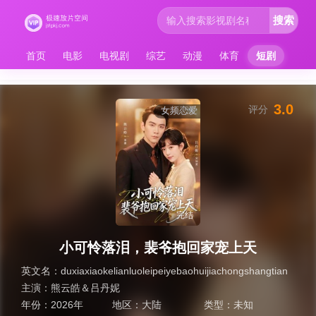
搜索
首页
电影
电视剧
综艺
动漫
体育
短剧
3.0
评分
女频恋爱
完结
小可怜落泪，裴爷抱回家宠上天
英文名：
duxiaxiaokelianluoleipeiyebaohuijiachongshangtian
主演：
熊云皓＆吕丹妮
年份：
2026年
地区：
大陆
类型：
未知