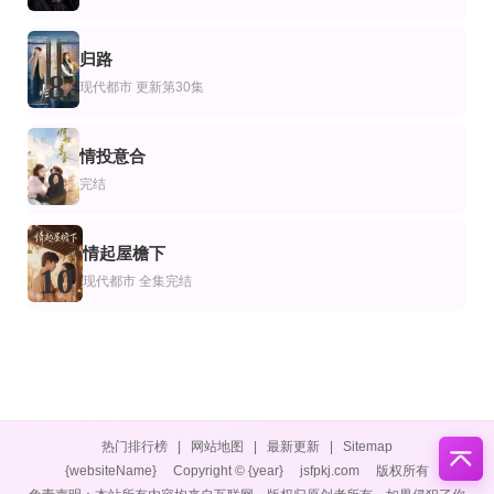
归路
8
现代都市
更新第30集
情投意合
9
完结
情起屋檐下
10
现代都市
全集完结
热门排行榜
|
网站地图
|
最新更新
|
Sitemap
{websiteName}
Copyright © {year}
jsfpkj.com
版权所有