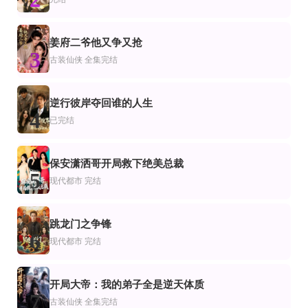
萧爷娇妻是大佬
冬眠苏醒时
旧梦兽人
全集完结
全集完结
第61集完结
侠
仙侠
代都市
奉旨成婚，夫君他又乖又扛打
双姝退婚后，将军少师全破产了
姜府二爷他又争又抢
都市惊龙$枭龙
3
古装仙侠
全集完结
全集完结
全集完结
全集完结
都市
宫墙深：双姝谋
被缠上了，穿成男主的作精前女友！第一季
读心魔王后我成他身边红人
王煜可晴,赵子络
逆行彼岸夺回谁的人生
4
完结
完结
全集完结
已完结
你一个兽医直播，怎么成神探了
双枪美妻你别怕，哥哥是修仙的
州爷，你的白月光卷钱跑路了
汤震,钧霖
马钰琪,夏千熠
保安潇洒哥开局救下绝美总裁
5
现代都市
完结
跳龙门之争锋
6
现代都市
完结
开局大帝：我的弟子全是逆天体质
7
古装仙侠
全集完结