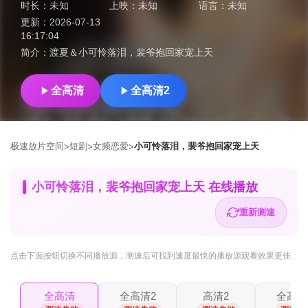
时长：
未知
上映：
未知
语言：
未知
更新：
2026-07-13
16:17:04
简介：
渡夏＆小可怜落泪，裴爷抱回家宠上天
全高清
全高清2
极速放片空间
短剧
女频恋爱
小可怜落泪，裴爷抱回家宠上天
>
>
>
小可怜落泪，裴爷抱回家宠上天 在线播放
重新测速
点击下面按钮
切换不同播放源
，测速后可找到速度最快的播放源观看效果更佳
全高清
全高清2
高清2
全高清