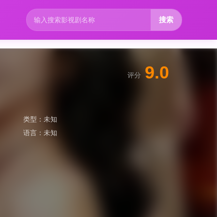
搜索
9.0
评分
类型：
未知
语言：
未知