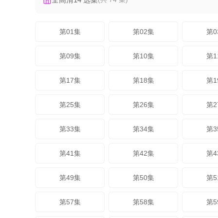
第01集
第02集
第0
第09集
第10集
第1
第17集
第18集
第1
第25集
第26集
第2
第33集
第34集
第3
第41集
第42集
第4
第49集
第50集
第5
第57集
第58集
第5