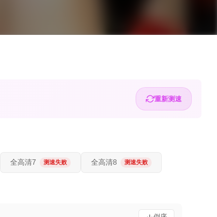
重新测速
全高清7
全高清8
测速失败
测速失败
倒序