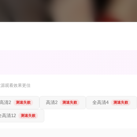
放源观看效果更佳
高清2
高清2
全高清4
测速失败
测速失败
测速失败
全高清12
测速失败