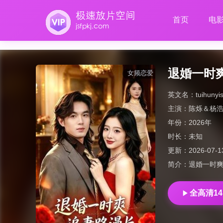
首页
电
退婚一时
女频恋爱
英文名：
tuihuny
主演：
陈烁＆杨
年份：
2026年
时长：
未知
更新：
2026-07-1
简介：
退婚一时
全高清14