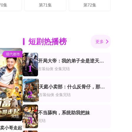
70集
第71集
第72集
短剧热播榜
更多
现代都市
开局大帝：我的弟子全是逆天体质
1
古装仙侠
全集完结
天庭小卖部：什么反骨仔，那叫打工仔！
2
古装仙侠
全集完结
不当舔狗，系统助我把妹
完结
3
完结
外卖小哥走起