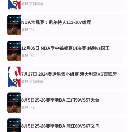
5
篮球
更新国语
NBA常规赛：凯尔特人113-107雄鹿
6
篮球
正片
12月05日 NBA季中锦标赛14决赛 鹈鹕vs国王
7
篮球
正片
7月27日 2024奥运男篮小组赛 澳大利亚VS西班牙
8
篮球
更新国语
8月5日25-26赛季浙BA 三门59VS57天台
9
篮球
正片
8月5日25-26赛季浙BA 浦江60VS67义乌