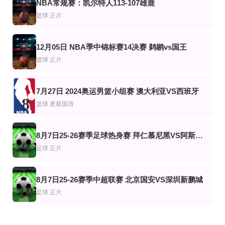
NBA常规赛：凯尔特人113-107雄鹿
6
篮球
正片
12月05日 NBA季中锦标赛14决赛 鹈鹕vs国王
7
篮球
正片
7月27日 2024奥运男篮小组赛 澳大利亚VS西班牙
8
篮球
更新国语
8月7日25-26赛季足球热身赛 拜仁慕尼黑VS阿斯顿维拉
9
足球
正片
8月7日25-26赛季中超联赛 北京国安VS深圳新鹏城
10
足球
正片