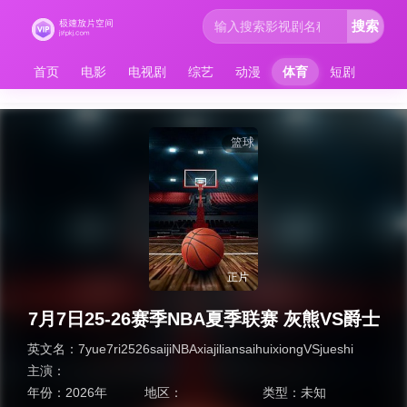
搜索
首页
电影
电视剧
综艺
动漫
体育
短剧
篮球
正片
7月7日25-26赛季NBA夏季联赛 灰熊VS爵士
英文名：
7yue7ri2526saijiNBAxiajiliansaihuixiongVSjueshi
主演：
年份：
2026年
地区：
类型：
未知