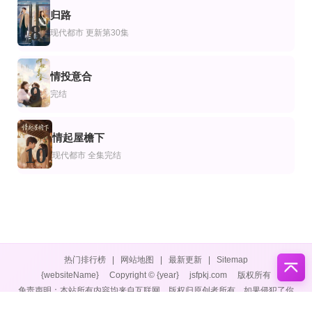
归路
8
现代都市
更新第30集
情投意合
9
完结
情起屋檐下
10
现代都市
全集完结
热门排行榜
|
网站地图
|
最新更新
|
Sitemap
{websiteName}
Copyright © {year}
jsfpkj.com
版权所有
免责声明：本站所有内容均来自互联网，版权归原创者所有，如果侵犯了你
的权益，请通知我们，我们会及时删除侵权内容，谢谢合作。