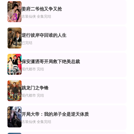
月落舟怀
恶女的陷阱
规则怪谈：我能破译所有规则
姜府二爷他又争又抢
全集完结
全101集
一口气看完
3
市
爽剧
声动漫
古装仙侠
全集完结
旧梦兽人
旷世医仙
农村小哑妻
全集完结
全集完结
第61集完结
都市
代都市
逆行彼岸夺回谁的人生
别惹那个打工人，他是透视小神医
腊月飞雪破棚春
4
都市惊龙$枭龙
已完结
卢艺煊,娜迪亚,江路祺
保安潇洒哥开局救下绝美总裁
5
现代都市
完结
跳龙门之争锋
6
现代都市
完结
开局大帝：我的弟子全是逆天体质
7
古装仙侠
全集完结