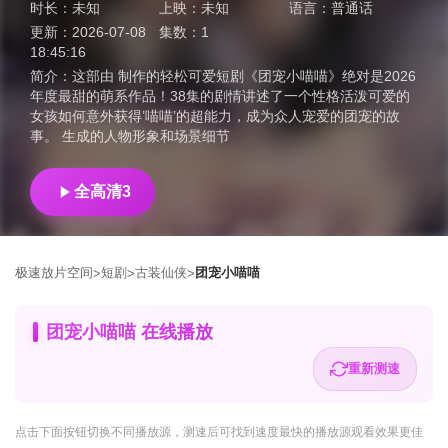
时长：
未知
上映：
未知
语言：
普通话
更新：
2026-07-08
集数：
1
18:45:16
简介：
这部由 制作的轻松可爱短剧《团宠小喵喵》绝对是2026
年度最甜的萌系作品！38集的剧情讲述了一个性格活泼可爱的
女孩如何意外获得’喵喵’的超能力，成为众人宠爱的团宠的故
事。 生成的人物形象和场景细节
全高清3
极速放片空间
短剧
古装仙侠
团宠小喵喵
>
>
>
团宠小喵喵 在线播放
重新测速
点击下面按钮
切换不同播放源
，测速后可找到速度最快的播放源观看效果更佳