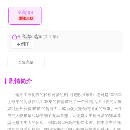
全高清3
测速失败
全高清3 选集
(共 1 集)
倒序
全集完结
剧情简介
这部由AI制作的轻松可爱短剧《团宠小喵喵》绝对是2026年
度最甜的萌系作品！38集的剧情讲述了一个性格活泼可爱的女孩
如何意外获得’喵喵’的超能力，成为众人宠爱的团宠的故事。AI生
成的人物形象和场景细节充满童趣，无论是女主角可爱的猫耳造
型还是周围人的反应，都展现出极高的制作水准。剧中女主角凭
借她的可爱和机智，在职场和生活中不断收获惊喜和感动，AI制