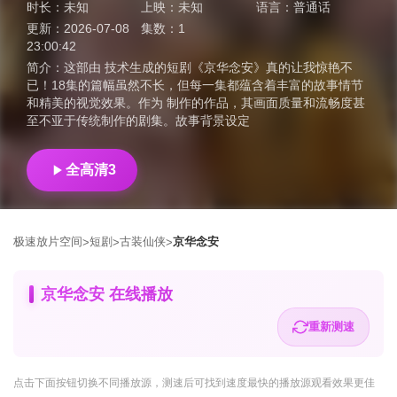
时长：
未知
上映：
未知
语言：
普通话
更新：
2026-07-08
集数：
1
23:00:42
简介：
这部由 技术生成的短剧《京华念安》真的让我惊艳不
已！18集的篇幅虽然不长，但每一集都蕴含着丰富的故事情节
和精美的视觉效果。作为 制作的作品，其画面质量和流畅度甚
至不亚于传统制作的剧集。故事背景设定
全高清3
极速放片空间
短剧
古装仙侠
京华念安
>
>
>
京华念安 在线播放
重新测速
点击下面按钮
切换不同播放源
，测速后可找到速度最快的播放源观看效果更佳