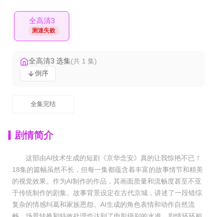
全高清3
测速失败
全高清3 选集
(共 1 集)
倒序
全集完结
剧情简介
这部由AI技术生成的短剧《京华念安》真的让我惊艳不已！
18集的篇幅虽然不长，但每一集都蕴含着丰富的故事情节和精美
的视觉效果。作为AI制作的作品，其画面质量和流畅度甚至不亚
于传统制作的剧集。故事背景设定在古代京城，讲述了一段错综
复杂的情感纠葛和家族恩怨。AI生成的角色表情和动作自然流
畅，场景转换和特效处理也达到了电影级别的水准。剧情环环相