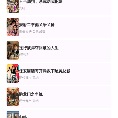
蛊色撩人
两头婚
抽取神级天赋卡
不当舔狗，系统助我把妹
3
锦超,圻夏夏
屈婉琼&徐嘉良
完结
全集完结
已完结
全集完结
市
恋爱
代都市
原来你不是我的归途
闪婚总裁契约妻
家的归途
姜府二爷他又争又抢
4
第67集完结
全集完结
全集完结
古装仙侠
全集完结
市
仙侠
代都市
幸运甜妻龙凤胎
尘埃里的向日葵
沈保镖驾到，傅雇主沦陷了
逆行彼岸夺回谁的人生
5
已完结
保安潇洒哥开局救下绝美总裁
6
现代都市
完结
跳龙门之争锋
7
现代都市
完结
归路