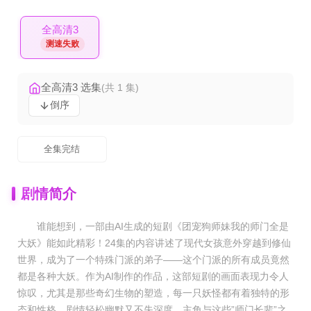
全高清3
测速失败
全高清3 选集
(共 1 集)
倒序
全集完结
剧情简介
谁能想到，一部由AI生成的短剧《团宠狗师妹我的师门全是
大妖》能如此精彩！24集的内容讲述了现代女孩意外穿越到修仙
世界，成为了一个特殊门派的弟子——这个门派的所有成员竟然
都是各种大妖。作为AI制作的作品，这部短剧的画面表现力令人
惊叹，尤其是那些奇幻生物的塑造，每一只妖怪都有着独特的形
态和性格。剧情轻松幽默又不失深度，主角与这些”师门长辈”之