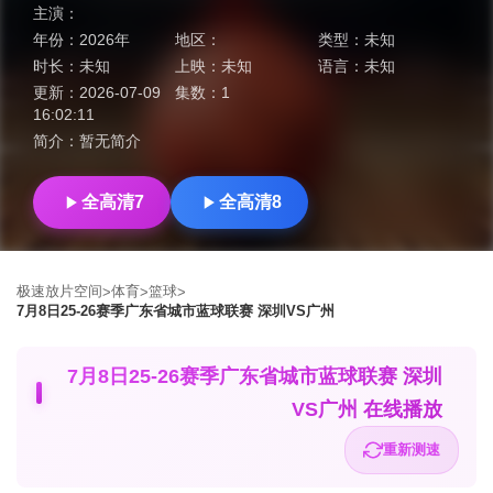
主演：
年份：
2026年
地区：
类型：
未知
时长：
未知
上映：
未知
语言：
未知
更新：
2026-07-09
集数：
1
16:02:11
简介：
暂无简介
全高清7
全高清8
极速放片空间
体育
篮球
>
>
>
7月8日25-26赛季广东省城市蓝球联赛 深圳VS广州
7月8日25-26赛季广东省城市蓝球联赛 深圳
VS广州 在线播放
重新测速