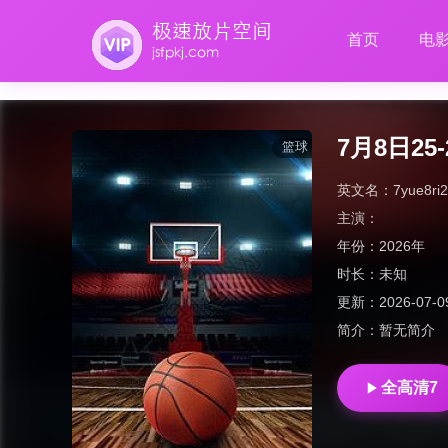
首页
电
7月8日25
篮球
英文名：
7yue8ri
主演：
年份：
2026年
时长：
未知
更新：
2026-07-0
简介：
暂无简介
全高清7