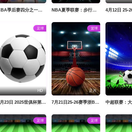
CBA季后赛四分之一决赛 山西汾酒VS广东东阳光 20250414
NBA夏季联赛：步行者VS鹈鹕20260719
足球
篮球
HD
正片
6月23日 2025世俱杯第2轮 曼城VS艾因
7月21日25-26赛季浙BA 文成64VS77龙港
足球
足球