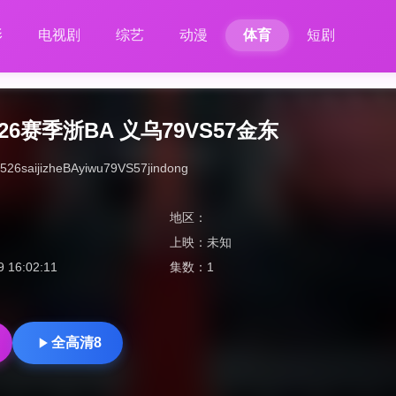
影
电视剧
综艺
动漫
体育
短剧
-26赛季浙BA 义乌79VS57金东
2526saijizheBAyiwu79VS57jindong
地区：
上映：
未知
9 16:02:11
集数：
1
全高清8