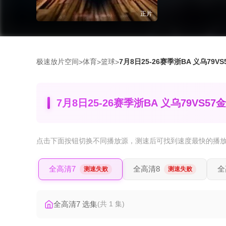
正片
极速放片空间
体育
篮球
7月8日25-26赛季浙BA 义乌79VS
>
>
>
7月8日25-26赛季浙BA 义乌79VS5
点击下面按钮
切换不同播放源
，测速后可找到速度最快的播
全高清7
全高清8
全
测速失败
测速失败
全高清7 选集
(共 1 集)