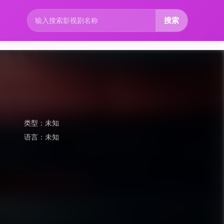
搜索
类型：
未知
语言：
未知