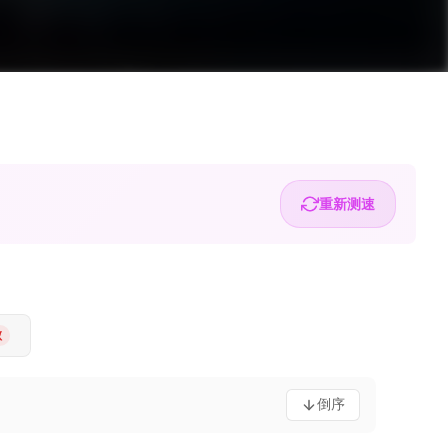
重新测速
败
倒序