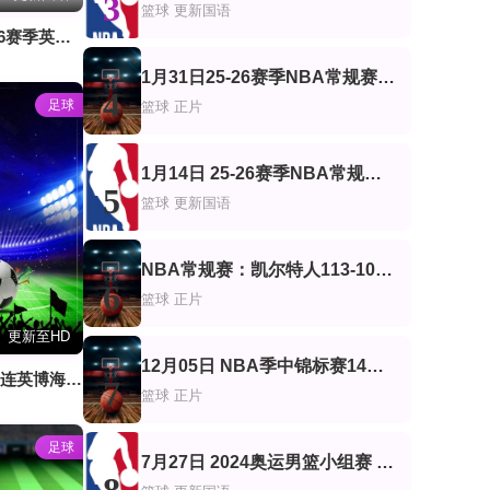
3
篮球
更新国语
4月12日 25-26赛季英超第32轮 切尔西VS曼城
1月31日25-26赛季NBA常规赛 快船VS倔金
4
足球
篮球
正片
1月14日 25-26赛季NBA常规赛 森林狼VS雄鹿
5
篮球
更新国语
NBA常规赛：凯尔特人113-107雄鹿
6
篮球
正片
更新至HD
12月05日 NBA季中锦标赛14决赛 鹈鹕vs国王
中超联赛：大连英博海发VS山东泰山20260718
7
篮球
正片
足球
7月27日 2024奥运男篮小组赛 澳大利亚VS西班牙