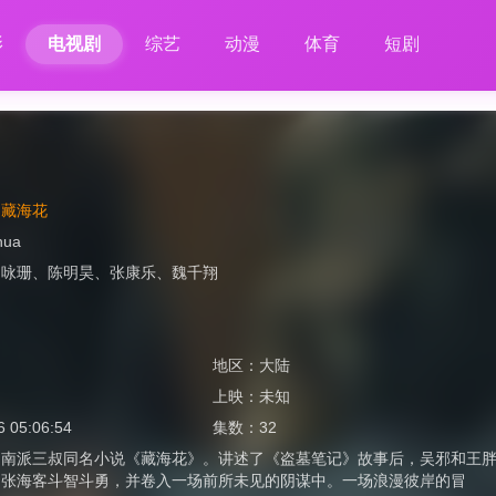
影
电视剧
综艺
动漫
体育
短剧
之藏海花
hua
文咏珊
、
陈明昊
、
张康乐
、
魏千翔
地区：
大陆
上映：
未知
6 05:06:54
集数：
32
自南派三叔同名小说《藏海花》。讲述了《盗墓笔记》故事后，吴邪和王
、张海客斗智斗勇，并卷入一场前所未见的阴谋中。一场浪漫彼岸的冒