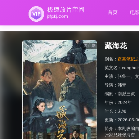
首页
电
藏海花
国产剧
别名：
盗墓笔记
英文名：
canghai
主演：
张鲁一
、
导演：
韩青
编剧：
南派三叔
年份：
2024年
时长：
未知
更新：
2026-03-0
简介：
本剧改编
张家兄妹张海杏