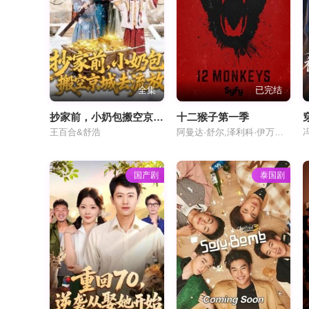
全集
已完结
抄家前，小奶包搬空京城去流放
十二猴子第一季
王百合&舒浩
阿曼达·舒尔,泽利科·伊万内克,亚伦·斯坦福,柯克·埃斯沃多,汤姆·诺南,香侬·卢西奥,埃米丽·汉普希尔,诺亚·比恩,Jodi,Lyn,Brockton,祖舒华·克洛斯,Lyriq,Bent,Demore,Barnes,芭芭拉·苏科瓦,Romina,D&#039;Ugo,Ricky,Wayne
国产剧
泰国剧