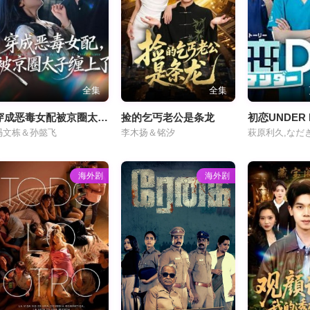
全集
全集
穿成恶毒女配被京圈太子缠上了
捡的乞丐老公是条龙
冯文栋＆孙懿飞
李木扬＆铭汐
海外剧
海外剧