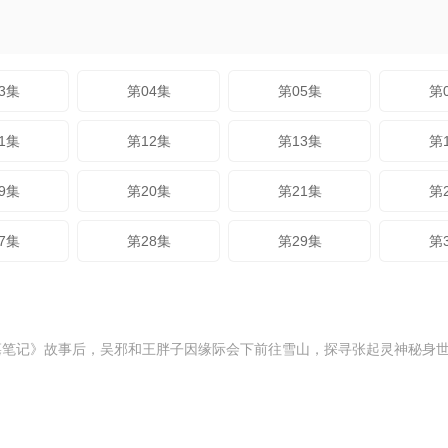
3集
第04集
第05集
第
1集
第12集
第13集
第
9集
第20集
第21集
第
7集
第28集
第29集
第
墓笔记》故事后，吴邪和王胖子因缘际会下前往雪山，探寻张起灵神秘身