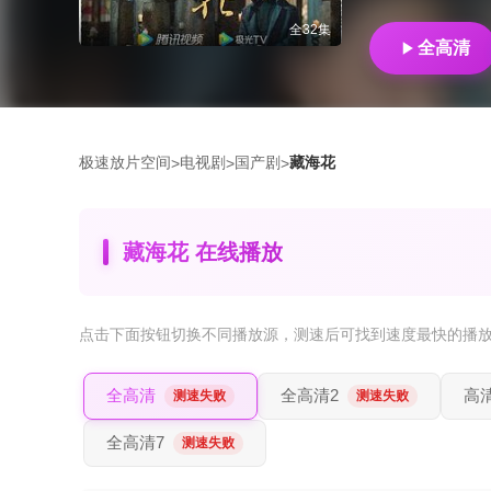
全32集
全高清
极速放片空间
电视剧
国产剧
藏海花
>
>
>
藏海花 在线播放
点击下面按钮
切换不同播放源
，测速后可找到速度最快的播
全高清
全高清2
高
测速失败
测速失败
全高清7
测速失败