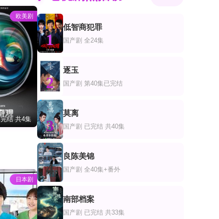
欧美剧
低智商犯罪
1
国产剧
全24集
逐玉
2
国产剧
第40集已完结
莫离
完结 共4集
3
国产剧
已完结 共40集
良陈美锦
4
国产剧
全40集+番外
日本剧
南部档案
5
国产剧
已完结 共33集