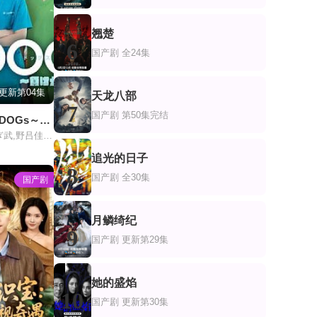
翘楚
6
国产剧
全24集
更新第04集
天龙八部
7
国产剧
第50集完结
初恋UNDER DOGs～败犬与初恋～
萩原利久,なだぎ武,野吕佳代,NOA,圆井湾
追光的日子
8
国产剧
全30集
国产剧
月鳞绮纪
9
国产剧
更新第29集
她的盛焰
10
国产剧
更新第30集