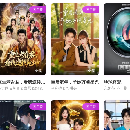
国产剧
国产剧
全集
全集
已
重生老昏君，看我逆转乾坤
重启流年，予她万顷星光
地球奇观
王大同＆笑笑＆白熙＆纪晓
马奕骁＆邓琳钰
凡妮莎·卢卡斯
国产剧
国产剧