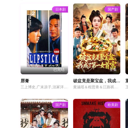
日本剧
国产剧
已完结
全集
唇膏
破盆竟是聚宝盆，我成了第一女首富
三上博史,广末凉子,洼冢洋介,池胁千鹤,伊藤步,石田壹成,中村爱美,麻生祐未,田中美奈子,吉本多香美,夏八木勋
黄涵瑶＆程思青＆江路祺＆刘长瑜
国产剧
欧美剧