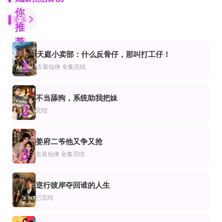
你
更多
推
荐
天庭小卖部：什么反骨仔，那叫打工仔！
全集完结
全集完结
全集
1
市
都市
频恋爱
古装仙侠
全集完结
一碗盒饭，两样人心
设计副本：开局鱼头朝向，难倒全球
双面新娘
更新全集
更新全集
全集完结
爱
都市
代都市
不当舔狗，系统助我把妹
互为倒影的星
王者归来擦边剧
水产街的光明守护者
2
完结
全集
第61-80集完结
全集完结
爱
恋爱
代都市
成神之路
陆少他情深似毒
一把老刀守青山
姜府二爷他又争又抢
全70集
正片
全集完结
3
剧
装仙侠
古装仙侠
全集完结
不装了，我就是顶级神豪
团宠狗师妹，我的师门全是大妖小九第二季
丧尸来临，开局绑定五个兽夫
全90集
完结
全集完结
剧
代都市
逆行彼岸夺回谁的人生
连线未来
傻王夺嫡开局发配北凉
我家祖坟有条龙
4
已完结