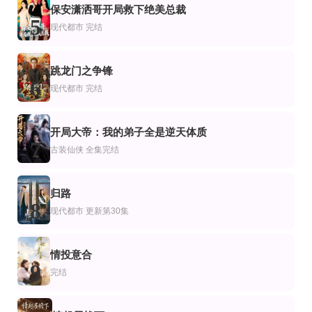
保安潇洒哥开局救下绝美总裁
5
现代都市
完结
跳龙门之争锋
6
现代都市
完结
开局大帝：我的弟子全是逆天体质
7
古装仙侠
全集完结
归路
8
现代都市
更新第30集
情投意合
9
完结