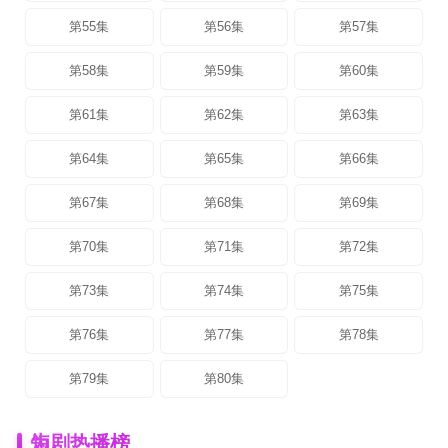
第55集
第56集
第57集
第58集
第59集
第60集
第61集
第62集
第63集
第64集
第65集
第66集
第67集
第68集
第69集
第70集
第71集
第72集
第73集
第74集
第75集
第76集
第77集
第78集
第79集
第80集
为
短剧热播榜