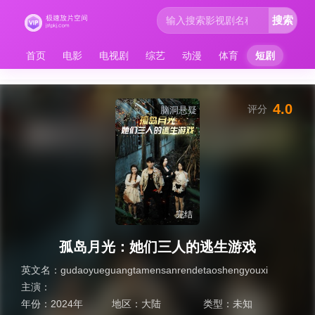
搜索
首页
电影
电视剧
综艺
动漫
体育
短剧
4.0
评分
脑洞悬疑
完结
孤岛月光：她们三人的逃生游戏
英文名：
gudaoyueguangtamensanrendetaoshengyouxi
主演：
年份：
2024年
地区：
大陆
类型：
未知