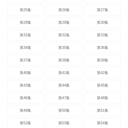
第25集
第26集
第27集
第28集
第29集
第30集
第31集
第32集
第33集
第34集
第35集
第36集
第37集
第38集
第39集
第40集
第41集
第42集
第43集
第44集
第45集
第46集
第47集
第48集
第49集
第50集
第51集
第52集
第53集
第54集