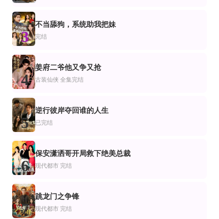
已完结
全集完结
全集完结
市
仙侠
装仙侠
你是一点星光
药膳王妃
对不起，地府有人，死不了！第四季
不当舔狗，系统助我把妹
3
完结
全集
更新全集
全集完结
市
爽剧
好人难当我的善举变梦魇&好人难当我的善举上了热搜
老登出击我的系统专治不服
退婚后我成了皇家郡主
已完结
全集完结
全集完结
姜府二爷他又争又抢
市
都市
代都市
4
古装仙侠
全集完结
霍总夫人在黑化
婚车回头，我家喜事没散场
人生下半场
逆行彼岸夺回谁的人生
5
已完结
保安潇洒哥开局救下绝美总裁
6
现代都市
完结
跳龙门之争锋
7
现代都市
完结