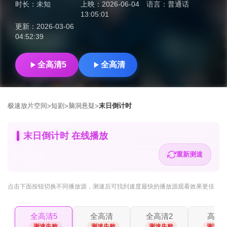
时长：
未知
上映：
2026-06-04
语言：
普通话
13:05:01
更新：
2026-03-06
04:52:39
全高清5
全高清
极速放片空间
短剧
脑洞悬疑
末日倒计时
>
>
>
末日倒计时 在线播放
重新测速
点击下面按钮
切换不同播放源
，测速后可找到速度最快的播放源观看效果更佳
全高清5
全高清
全高清2
高清2
测速失败
测速失败
测速失败
测速失