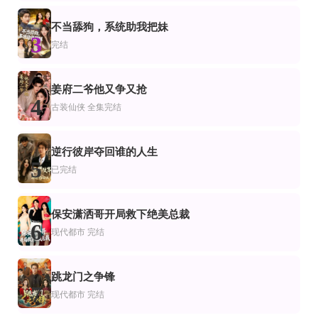
第15集完结
正片
全73集
剧
频恋爱
娇生惯养
这一世，我替她活
风从海底来
不当舔狗，系统助我把妹
3
刘博洋&崔秀子
完结
全集完结
全集完结
正片
市
仙侠
许愿咖啡馆
深宫恨
风刀书生从壮丁到大魏战神2
姜府二爷他又争又抢
4
正片
全集完结
完结
古装仙侠
全集完结
都市
珩知烬
龙主归来：我把妻女宠上天
我，玄门大师，开局老婆要离婚
逆行彼岸夺回谁的人生
5
已完结
保安潇洒哥开局救下绝美总裁
6
现代都市
完结
跳龙门之争锋
7
现代都市
完结