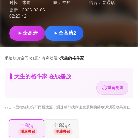
时长：
未知
上映：
未知
语言：
普通话
更新：
2026-03-06
02:20:42
全高清
全高清2
极速放片空间
短剧
有声动漫
天生的格斗家
>
>
>
天生的格斗家 在线播放
重新测速
点击下面按钮
切换不同播放源
，测速后可找到速度最快的播放源观看效果更佳
全高清
全高清2
测速失败
测速失败