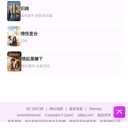
归路
8
现代都市
更新第30集
情投意合
9
完结
情起屋檐下
10
现代都市
全集完结
热门排行榜
|
网站地图
|
最新更新
|
Sitemap
{websiteName}
Copyright © {year}
jsfpkj.com
版权所有
免责声明：本站所有内容均来自互联网，版权归原创者所有，如果侵犯了你
的权益，请通知我们，我们会及时删除侵权内容，谢谢合作。