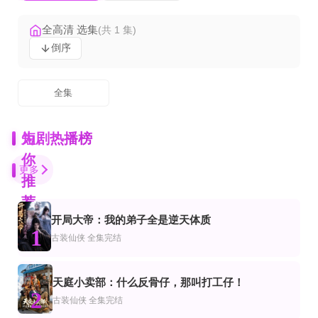
全高清 选集
(共 1 集)
倒序
全集
为
短剧热播榜
你
更多
推
荐
开局大帝：我的弟子全是逆天体质
更新全集
全83集
全集
1
越
穿越
代穿越
古装仙侠
全集完结
重生女判官我在都市抓诡有奖金
八朵金花有福，六零猎户爹进山挖宝藏
玄门小祖宗修仙回来了第一季
张宇翔＆高岫楠＆武伟
第61-81集完结
完结
全集完结
天庭小卖部：什么反骨仔，那叫打工仔！
市
恋爱
装仙侠
2
再度重逢
唐医生他有亿点宠
琴遇良辰之大周迷局
古装仙侠
全集完结