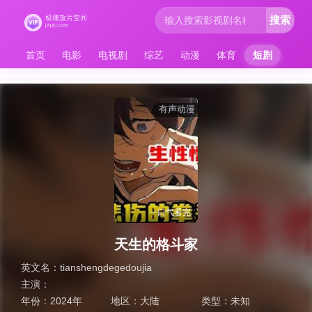
搜索
首页
电影
电视剧
综艺
动漫
体育
短剧
有声动漫
一口气看完
天生的格斗家
英文名：
tianshengdegedoujia
主演：
年份：
2024年
地区：
大陆
类型：
未知