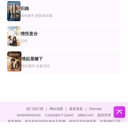
归路
8
现代都市
更新第30集
情投意合
9
完结
情起屋檐下
10
现代都市
全集完结
热门排行榜
|
网站地图
|
最新更新
|
Sitemap
{websiteName}
Copyright © {year}
jsfpkj.com
版权所有
免责声明：本站所有内容均来自互联网，版权归原创者所有，如果侵犯了你
的权益，请通知我们，我们会及时删除侵权内容，谢谢合作。