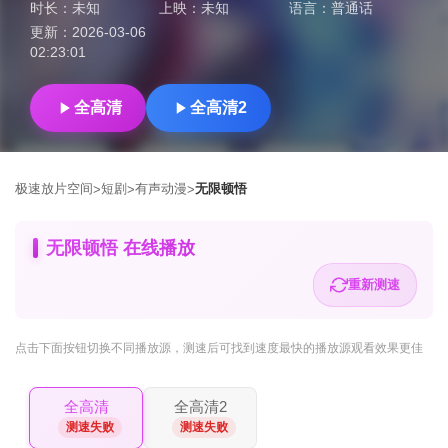
时长：
未知
上映：
未知
语言：
普通话
更新：
2026-03-06
02:23:01
全高清
全高清2
极速放片空间
短剧
有声动漫
无限顿悟
>
>
>
无限顿悟 在线播放
重新测速
点击下面按钮
切换不同播放源
，测速后可找到速度最快的播放源观看效果更佳
全高清
全高清2
测速失败
测速失败