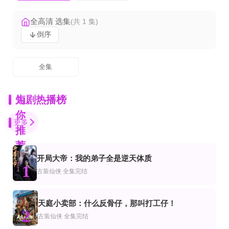
全高清 选集
(共 1 集)
倒序
全集
为
短剧热播榜
你
更多
推
荐
开局大帝：我的弟子全是逆天体质
全72集
全集完结
全集完结
1
市
都市
代都市
古装仙侠
全集完结
我的26岁极品女房东
迟开的向阳花
夜色寄情人，再见裴准聿
全集完结
全集完结
全集完结
仙侠
天庭小卖部：什么反骨仔，那叫打工仔！
嫡女回朝，休夫后独揽天下
七十二时辰亡国，我是临时皇帝
战王妃又毒又飒
2
古装仙侠
全集完结
完结
第89集完结
更新全集
仙侠
转爽剧