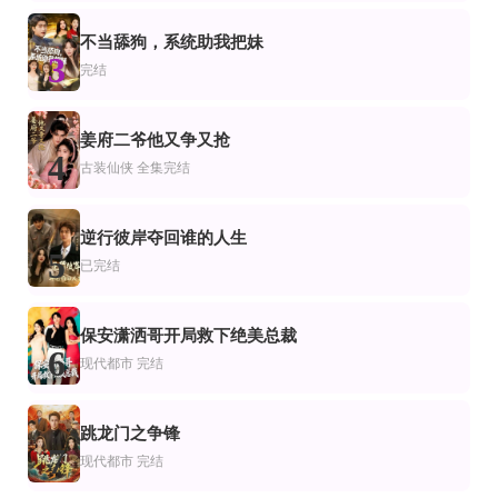
荒年逆袭，我带哑巴妻子致富
九爷的心尖宠
大力女子安晓然
不当舔狗，系统助我把妹
全集完结
全集完结
全集完结
3
侠
仙侠
装仙侠
完结
红薯为聘：将军的福安妻
我错把王爷侄子当外甥
臭山贼朕就是女帝
全集完结
全集完结
完结
市
仙侠
代都市
姜府二爷他又争又抢
金枝碎
穿成炮灰嫁给笔下反派
一世枭医
4
古装仙侠
全集完结
杨文＆梁雅文
逆行彼岸夺回谁的人生
5
已完结
保安潇洒哥开局救下绝美总裁
6
现代都市
完结
跳龙门之争锋
7
现代都市
完结