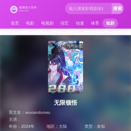
搜索
首页
电影
电视剧
综艺
动漫
体育
短剧
有声动漫
一口气看完
无限顿悟
英文名：
wuxiandunwu
主演：
年份：
2024年
地区：
大陆
类型：
未知