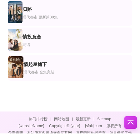
归路
8
现代都市
更新第30集
情投意合
9
完结
情起屋檐下
10
现代都市
全集完结
热门排行榜
|
网站地图
|
最新更新
|
Sitemap
{websiteName}
Copyright © {year}
jsfpkj.com
版权所有
免责声明：本站所有内容均来自互联网，版权归原创者所有，如果侵犯了你
的权益，请通知我们，我们会及时删除侵权内容，谢谢合作。