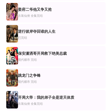
错把董事长当相亲对象
穿到五年后，被死对头攻略了
我有吃苦就变强系统
杨欣芮＆滕林＆马治邦
刘子木&张浩伶
姜府二爷他又争又抢
3
古装仙侠
全集完结
全集完结
全集完结
全集完结
市
仙侠
求你们别赚了，我是真想破产啊(修仙不成反暴富)
太子宠穿越女，转头成了庶民
月子殇无法原谅
全集完结
已完结
全集完结
逆行彼岸夺回谁的人生
侠
装仙侠
4
已完结
锦缘喜事
仙龙诀
解锁兽语我成为百兽团宠第二季
保安潇洒哥开局救下绝美总裁
5
现代都市
完结
跳龙门之争锋
6
现代都市
完结
开局大帝：我的弟子全是逆天体质
7
古装仙侠
全集完结