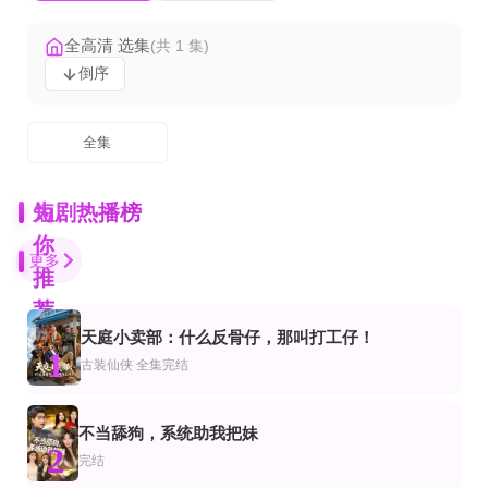
全高清 选集
(共 1 集)
倒序
全集
为
短剧热播榜
你
更多
推
荐
天庭小卖部：什么反骨仔，那叫打工仔！
正片
全集完结
正片
1
仙侠
古装仙侠
全集完结
重生末日，我带三个哥哥躺赢
系统升级百年，开局长生我已无敌
少帅的掌心宠是落难千金
已完结
更新全集
全集完结
市
都市
装仙侠
不当舔狗，系统助我把妹
我心向远航
新千金家教
枯井生泉，乱世逢君
2
完结
完结
全集完结
完结
爱
都市
代都市