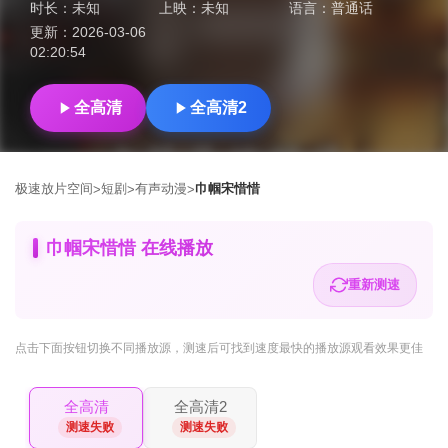
时长：
未知
上映：
未知
语言：
普通话
更新：
2026-03-06
02:20:54
全高清
全高清2
极速放片空间
短剧
有声动漫
巾帼宋惜惜
>
>
>
巾帼宋惜惜 在线播放
重新测速
点击下面按钮
切换不同播放源
，测速后可找到速度最快的播放源观看效果更佳
全高清
全高清2
测速失败
测速失败