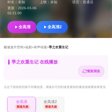
时长：
未知
上映：
未知
语言：
普通话
更新：
2026-03-06
02:21:00
全高清
全高清2
极速放片空间
短剧
有声动漫
季之欢重生记
>
>
>
季之欢重生记 在线播放
重新测速
点击下面按钮
切换不同播放源
，测速后可找到速度最快的播放源观看效果更佳
全高清
全高清2
测速失败
测速失败