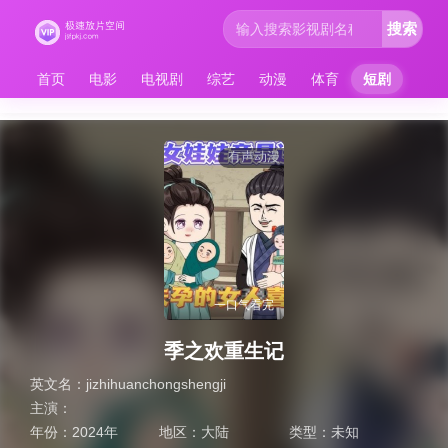
搜索
首页
电影
电视剧
综艺
动漫
体育
短剧
有声动漫
一口气看完
季之欢重生记
英文名：
jizhihuanchongshengji
主演：
年份：
2024年
地区：
大陆
类型：
未知