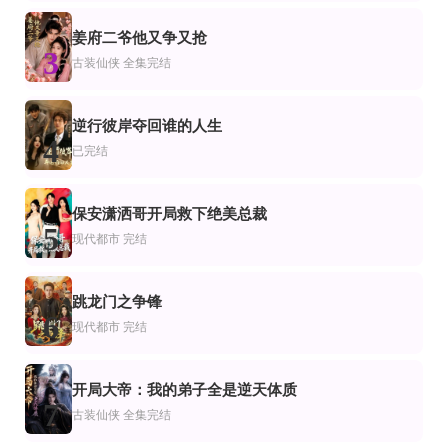
傅总请别纠缠不休
流云医女陆青青
前妻攻略：顾先生偏要宠我&远赴人间惊鸿宴
姜府二爷他又争又抢
第61-88集完结
全集完结
完结
3
古装仙侠
全集完结
爽剧
转爽剧
戈铁马踏乾坤(铁骑踏破长安花)(和离后：将军马甲掉了)
超级龙王归来
500斤肥妻逆袭之华丽归来
已完结
全69集
全集完结
逆行彼岸夺回谁的人生
爱
爽剧
装仙侠
4
你们都舔女主那女反派我可抱走了
神主，再装老婆都没了
宅斗躺赢全凭心声
已完结
保安潇洒哥开局救下绝美总裁
5
现代都市
完结
跳龙门之争锋
6
现代都市
完结
开局大帝：我的弟子全是逆天体质
7
古装仙侠
全集完结