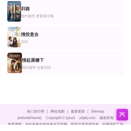
归路
8
现代都市
更新第30集
情投意合
9
完结
情起屋檐下
10
现代都市
全集完结
热门排行榜
|
网站地图
|
最新更新
|
Sitemap
{websiteName}
Copyright © {year}
jsfpkj.com
版权所有
免责声明：本站所有内容均来自互联网，版权归原创者所有，如果侵犯了你
的权益，请通知我们，我们会及时删除侵权内容，谢谢合作。