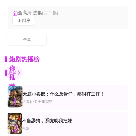
全高清 选集
(共 1 集)
倒序
全集
为
短剧热播榜
你
更多
推
荐
天庭小卖部：什么反骨仔，那叫打工仔！
全集完结
更新全集
已完结
1
侠
爽剧
频恋爱
古装仙侠
全集完结
过度反应2026
我把你当兄弟你说我是卧底
错认千金后，三个大佬哥哥后悔了
完结
全集完结
正片
仙侠
不当舔狗，系统助我把妹
许你星光璀璨
长生狱主：镇守魔教圣女
异能弃妇青儿传，我在古代养俩崽第三季
2
完结
完结
全集完结
第61-82集完结
市
恋爱
装仙侠