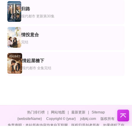
归路
8
现代都市
更新第30集
情投意合
9
完结
情起屋檐下
10
现代都市
全集完结
热门排行榜
|
网站地图
|
最新更新
|
Sitemap
{websiteName}
Copyright © {year}
jsfpkj.com
版权所有
免责声明：本站所有内容均来自互联网，版权归原创者所有，如果侵犯了你
的权益，请通知我们，我们会及时删除侵权内容，谢谢合作。