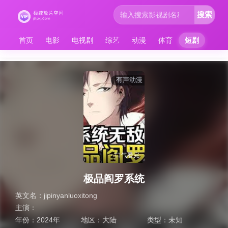
搜索
首页
电影
电视剧
综艺
动漫
体育
短剧
有声动漫
一口气看完
极品阎罗系统
英文名：
jipinyanluoxitong
主演：
年份：
2024年
地区：
大陆
类型：
未知