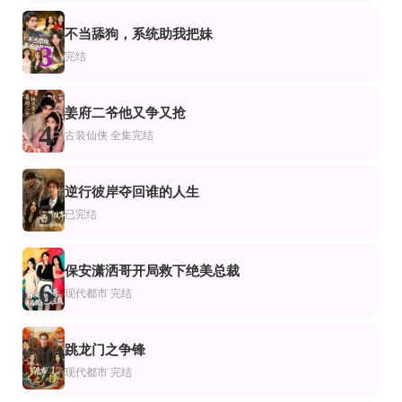
全集完结
正片
更新全集
侠
代穿越
小商女，挺挺狠，劫个夫君是权臣
聚宝仙盆灵界篇第四季
暗里着迷$掌心独宠$纵意招惹
不当舔狗，系统助我把妹
3
完结
完结
完结
完结
京霓入怀
与狼共枕情
锦绣如茵
王道铁,包金妮
闻至承,查祎琛
姜府二爷他又争又抢
4
正片
完结
完结
古装仙侠
全集完结
代穿越
.带种田系统嫁首辅我在古代忙致富第一季
重生为鱼，我有神级选择系统
两界倒爷！八零商海叱咤风云
吴昊＆徐忠慧
逆行彼岸夺回谁的人生
5
已完结
保安潇洒哥开局救下绝美总裁
6
现代都市
完结
跳龙门之争锋
7
现代都市
完结