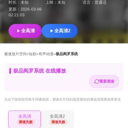
时长：
未知
上映：
未知
语言：
普通话
更新：
2026-03-06
02:21:03
全高清
全高清2
极速放片空间
短剧
有声动漫
极品阎罗系统
>
>
>
极品阎罗系统 在线播放
重新测速
点击下面按钮
切换不同播放源
，测速后可找到速度最快的播放源观看效果更佳
全高清
全高清2
测速失败
测速失败