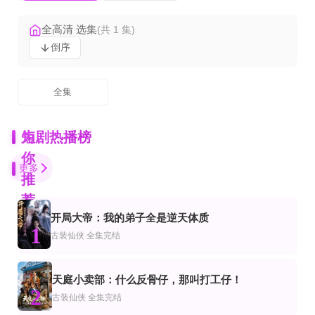
全高清 选集
(共 1 集)
倒序
全集
为
短剧热播榜
你
更多
推
荐
开局大帝：我的弟子全是逆天体质
完结
已完结
更新全集
1
市
仙侠
频恋爱
古装仙侠
全集完结
隐姓埋名，我去当了上门女婿
美人局，浮生烬
萌妻攻略
敖日格乐＆张婉琳
全集完结
正片
全集完结
天庭小卖部：什么反骨仔，那叫打工仔！
市
装仙侠
2
一碗真才实料，滚烫人间真心
将门嫡女之不做王府弃妃
重归蓝星，举家修行立世家第二季
古装仙侠
全集完结