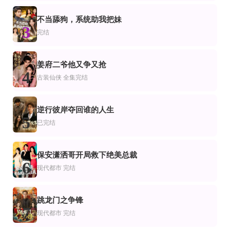
全集
正片
全31集
爱
代都市
云开彼岸
穿进乙游后我只想回家
天才少女的反击
不当舔狗，系统助我把妹
3
完结
一口气看完
更新全集
全集完结
漫
都市
代穿越
穿越系统搞错位面，被关小黑屋十万年
世态炎凉短剧
穿越后，我把敌国元帅撩到手
全集完结
第100集完结
全集完结
姜府二爷他又争又抢
都市
代都市
4
古装仙侠
全集完结
我的婆婆妈妈&婆婆也是妈
中医惊了！患者的五脏会说话
开局落魄民宿，美女员工助我崛起
逆行彼岸夺回谁的人生
5
已完结
保安潇洒哥开局救下绝美总裁
6
现代都市
完结
跳龙门之争锋
7
现代都市
完结