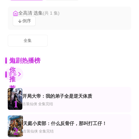
全高清 选集
(共 1 集)
倒序
全集
为
短剧热播榜
你
更多
推
荐
开局大帝：我的弟子全是逆天体质
全99集
全集
全82集
1
爱
都市
古装仙侠
全集完结
一胎二宝：离婚前老婆重生了
亲爱的情敌
鬼才律师不太冷静
全集完结
完结
全集完结
市
都市
装仙侠
天庭小卖部：什么反骨仔，那叫打工仔！
逆旅微光
黄土生花，泥塑三晋
凤驭归昭
2
古装仙侠
全集完结
张铭文＆郭浩楠