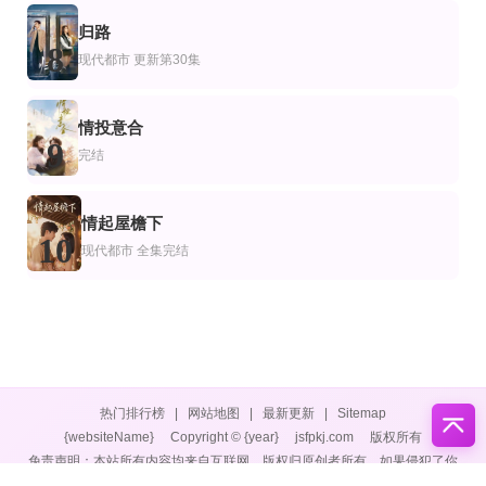
归路
8
现代都市
更新第30集
情投意合
9
完结
情起屋檐下
10
现代都市
全集完结
热门排行榜
|
网站地图
|
最新更新
|
Sitemap
{websiteName}
Copyright © {year}
jsfpkj.com
版权所有
免责声明：本站所有内容均来自互联网，版权归原创者所有，如果侵犯了你
的权益，请通知我们，我们会及时删除侵权内容，谢谢合作。