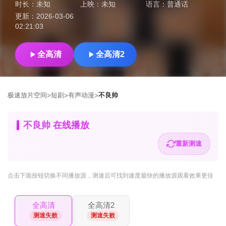
时长：
未知
上映：
未知
语言：
普通话
更新：
2026-03-06
02:21:03
全高清
全高清2
极速放片空间
短剧
有声动漫
不良帅
>
>
>
不良帅 在线播放
重新测速
点击下面按钮
切换不同播放源
，测速后可找到速度最快的播放源观看效果更佳
全高清
全高清2
测速失败
测速失败