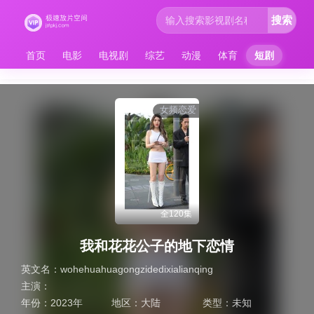
搜索
首页
电影
电视剧
综艺
动漫
体育
短剧
女频恋爱
全120集
我和花花公子的地下恋情
英文名：
wohehuahuagongzidedixialianqing
主演：
年份：
2023年
地区：
大陆
类型：
未知