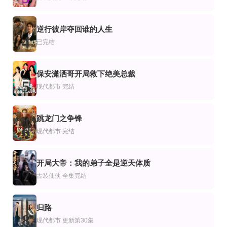
震惊值拉满，灾荒年我靠系统翻身
公子实在太正义了
富家千金下嫁穷书生新婚喜脉竟是三胎
全集完结
全集完结
正片
逆行彼岸夺回谁的人生
侠
恋爱
4
我都成剑仙了，你说我娘子是妖魔
周先生隐婚关系请保密
穿书女频：女帝率领百官求我复合
已完结
崔晓&张秋博
保安潇洒哥开局救下绝美总裁
5
现代都市
完结
跳龙门之争锋
6
现代都市
完结
开局大帝：我的弟子全是逆天体质
7
古装仙侠
全集完结
归路
8
现代都市
更新第30集