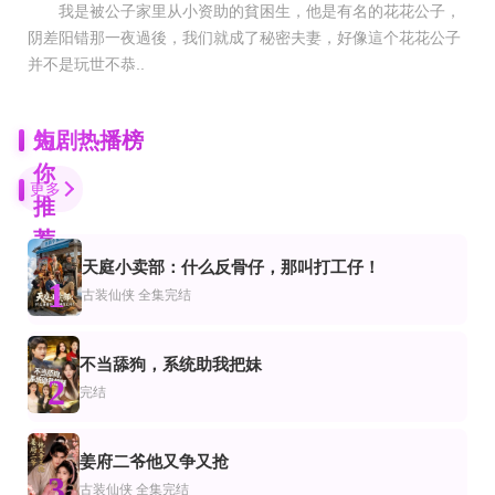
我是被公子家里从小资助的貧困生，他是有名的花花公子，
阴差阳错那一夜過後，我们就成了秘密夫妻，好像這个花花公子
并不是玩世不恭..
为
短剧热播榜
你
更多
推
荐
天庭小卖部：什么反骨仔，那叫打工仔！
第80集完结
正片
全集完结
1
市
装仙侠
古装仙侠
全集完结
新虎父无犬子
山河为聘，言灵为媒
替嫁后病弱夫君他不装了第一季
已完结
全集完结
全集完结
都市
不当舔狗，系统助我把妹
我的丑娘(短剧版)
盒饭摊前的反击
明月辞东宫
2
完结
完结
正片
完结
侠
凤栖梧
江教授的掌心娇
复读三年，我的大学长腿跑了
姜府二爷他又争又抢
已完结
一口气看完
已完结
3
古装仙侠
全集完结
越
动漫