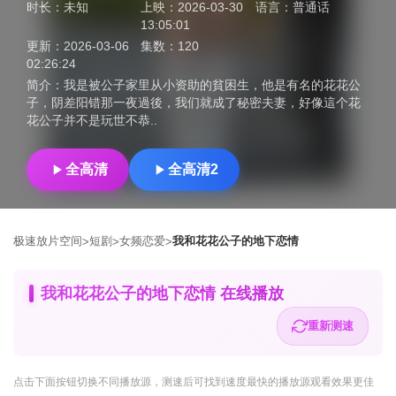
时长：
未知
上映：
2026-03-30
语言：
普通话
13:05:01
更新：
2026-03-06
集数：
120
02:26:24
简介：
我是被公子家里从小资助的貧困生，他是有名的花花公
子，阴差阳错那一夜過後，我们就成了秘密夫妻，好像這个花
花公子并不是玩世不恭..
全高清
全高清2
极速放片空间
短剧
女频恋爱
我和花花公子的地下恋情
>
>
>
我和花花公子的地下恋情 在线播放
重新测速
点击下面按钮
切换不同播放源
，测速后可找到速度最快的播放源观看效果更佳