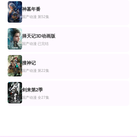
神墓年番
7
国产动漫
第52集
择天记3D动画版
8
国产动漫
已完结
搜神记
9
国产动漫
第22集
剑来第2季
10
国产动漫
全27集