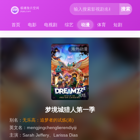
搜索
首页
电影
电视剧
综艺
动漫
体育
短剧
海外动漫
完结
梦境城猎人第一季
别名：
无乐高：追梦者的试炼(港)
英文名：
mengjingchenglierendiyiji
主演：
Sarah Jeffery
、
Larissa Dias