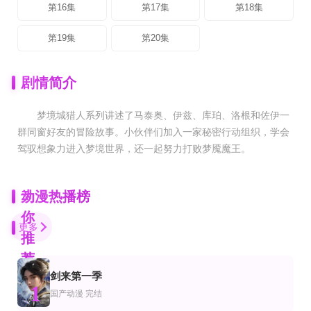
第16集
第17集
第18集
第19集
第20集
剧情简介
梦境城猎人系列讲述了马泰奥、伊兹、库珀、洛根和佐伊一
群同窗好友的冒险故事。小伙伴们加入一家秘密行动组织，学会
驾驭想象力进入梦境世界，还一起努力打败梦魇魔王。
为
动漫热播榜
你
更多
推
荐
剑来第一季
第1集
连载中 连载到15集
已完结 共26集
1
动漫
产动漫
国产动漫
完结
海贼王，女英雄们的故事
重生后我靠借运镇压豪门
墓王之王：幽都战