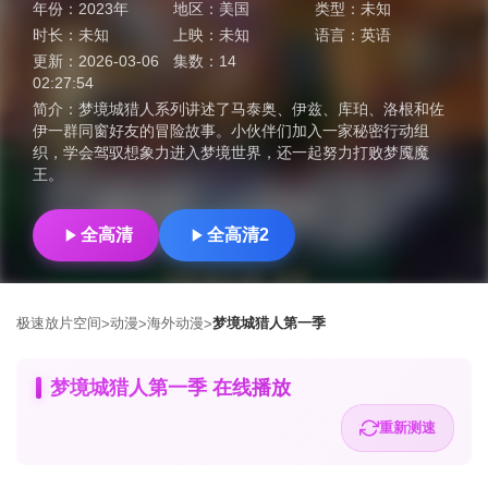
年份：
2023年
地区：
美国
类型：
未知
时长：
未知
上映：
未知
语言：
英语
更新：
2026-03-06
集数：
14
02:27:54
简介：
梦境城猎人系列讲述了马泰奥、伊兹、库珀、洛根和佐
伊一群同窗好友的冒险故事。小伙伴们加入一家秘密行动组
织，学会驾驭想象力进入梦境世界，还一起努力打败梦魇魔
王。
全高清
全高清2
极速放片空间
动漫
海外动漫
梦境城猎人第一季
>
>
>
梦境城猎人第一季 在线播放
重新测速