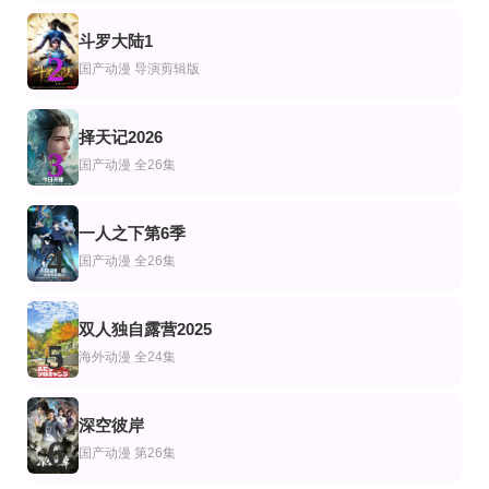
冈村明美,山口由里子
钢蛋,十三,西西
石头熊,冯毅,袁大鹏
第4集已完结
全28集
斗罗大陆1
连载中 连载到13集
漫
动漫
2
再造人卡辛(OVA)
阴间跑腿日记
国产动漫
导演剪辑版
开局充值系统觉醒SSS级领主动态漫画
钢蛋,西西,哈迪
第73集完结
第73集完结
第4集
择天记2026
漫
动漫
产动漫
3
一等家丁第一季
我是终极隐藏 BOSS
最后的秘密
国产动漫
全26集
枫茗
第60集
更新至04集
第60集完结
一人之下第6季
动漫
产动漫
4
魔门分配娘子，我抽到了正道仙子
乡下大叔成为剑圣第2季
我靠无敌被动打出成吨伤害！
国产动漫
全26集
东山奈央,斋藤千和,平田广明,石川界人,内田直哉,仲田亚里沙,上田瞳,广濑有纪,
更新至第05集
第5集
第50集已完结
漫
产动漫
双人独自露营2025
澈底对你成瘾
感谢对战～大小姐才不玩格斗游戏
重回老公当校草的那年
5
海外动漫
全24集
阿座上洋平,齐藤壮马
长谷川育美,市之濑加那,千本木彩花,下地紫野
深空彼岸
6
国产动漫
第26集