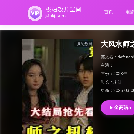
首页
电
大风水师
脑洞悬疑
英文名：
dafengs
主演：
年份：
2023年
时长：
未知
更新：
2026-03-0
全高清5