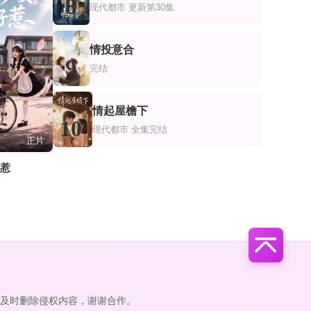
8
现代都市
更新第30集
情投意合
9
完结
情起屋檐下
10
现代都市
全集完结
正片
好惹
及时删除侵权内容，谢谢合作。