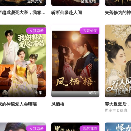
全集完结
全集完结
穿越成濒死大帝，我靠打碟续命
斩断仙缘赴人间
失落修为的
女频恋爱
古装仙侠
全集
完结
我的神秘爱人会喵喵
凤栖梧
养大反派后
周凌丰＆徐真
女频恋爱
现代都市