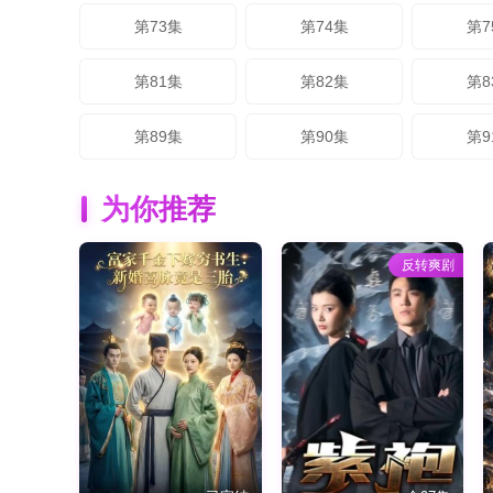
第73集
第74集
第7
第81集
第82集
第8
第89集
第90集
第9
为你推荐
反转爽剧