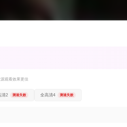
放源观看效果更佳
高清2
全高清4
测速失败
测速失败