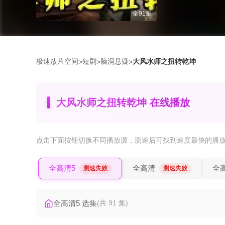
全91集
极速放片空间
短剧
脑洞悬疑
大风水师之扭转乾坤
>
>
>
大风水师之扭转乾坤 在线播放
点击下面按钮
切换不同播放源
，测速后可找到速度最快的播
全高清5
全高清
全
测速失败
测速失败
全高清5 选集
(共 91 集)