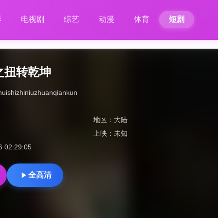
影
电视剧
综艺
动漫
体育
短剧
之扭转乾坤
huishizhiniuzhuanqiankun
地区：
大陆
上映：
未知
6 02:29:05
全高清