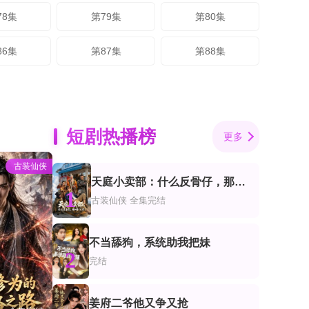
78集
第79集
第80集
86集
第87集
第88集
短剧热播榜
更多
古装仙侠
天庭小卖部：什么反骨仔，那叫打工仔！
1
古装仙侠
全集完结
不当舔狗，系统助我把妹
2
完结
姜府二爷他又争又抢