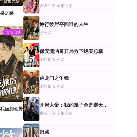
全集完结
3
古装仙侠
全集完结
神格之路
逆行彼岸夺回谁的人生
4
古装仙侠
已完结
保安潇洒哥开局救下绝美总裁
5
现代都市
完结
跳龙门之争锋
6
现代都市
完结
完结
开局大帝：我的弟子全是逆天体质
，我坐拥朝野
7
古装仙侠
全集完结
归路