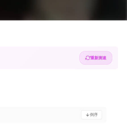
重新测速
倒序