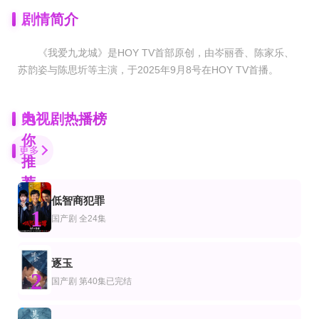
剧情简介
《我爱九龙城》是HOY TV首部原创，由岑丽香、陈家乐、
苏韵姿与陈思圻等主演，于2025年9月8号在HOY TV首播。
为
电视剧热播榜
你
更多
推
荐
低智商犯罪
第6集完结
已完结
全集
1
剧
国剧
国产剧
国产剧
全24集
深夜俱乐部之唯有我们2
曼谷爱情故事之魅力的他
神瞳觉醒：卖药也能成大佬
娜姆拉荣·塔尼娅瑞丝,Ning Panita Tumwattana
杰迪帕·迪拉朋帕,瓦妮达·特姆散纳波,Wanida,Termthanaporn
王嘉皓＆方璇＆沧霆
已完结
已完结
全集
逐玉
剧
产剧
国产剧
2
最后的大亨
大客栈
招财的我，谁也不惯
国产剧
第40集已完结
罗丝玛丽·德薇特,马特·波莫,多米妮克·麦克艾丽戈特,杰西卡·德·古维
韩栋,左小青
张凝慈＆郭芷铭
完结
全集
完结