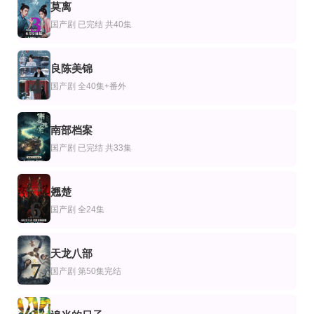
莫离
剧
产剧
香港剧
3
谎言是谎言而谎言就是谎言
道爷要飞升
飞越十八层
国产剧
已完结 共40集
菊地凛子,锦户亮,竹原和生,盐野瑛久
陈外＆刘柠熹＆梁佳琪
苗侨伟,戚美珍,廖启智
第6集完结
全集
第13集完结
剧
产剧
泰国剧
良陈美锦
你更愿意选择：生存
邀你入我怀
扭转死亡时间
4
国产剧
全40集+番外
Romesh Ranganathan,Elz the Witch,Chloe Burrows
杨佳蕾＆向昊
卡曼妮·耶美肯,帕贡·查博里拉,杰奎琳·沐恩奇,瓦辛·阿瓦纳南特,阿努瓦·宗澈德拉
已完结
全集
全集
剧
产剧
国产剧
南部档案
犯罪现场调查第九季
化身窑洞女工，我掀开真相
万里星河作我冠
5
玛格·海根柏格,威廉·彼德森,加里·杜尔丹
孙同钰＆闫祉男
郭昊钧,时童
国产剧
已完结 共33集
翘楚
6
国产剧
全24集
天龙八部
7
国产剧
第50集完结