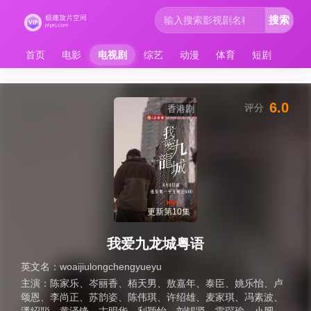
搜索
首页
电影
电视剧
综艺
动漫
体育
短剧
6.0
评分
香港剧
更新第10集
我爱九龙城粤语
英文名：
woaijiulongchengyueyu
主演：
陈家乐
、
岑丽香
、
栢天男
、
敖嘉年
、
泰臣
、
姚乐怡
、
卢
颂恩
、
李尚正
、
苏韵姿
、
陈伟琪
、
许绍雄
、
麦家琪
、
冯素波
、