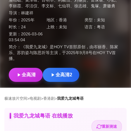
潘绍聪
、
黄泽锋
、
古明华
、
利颖怡
、
刘锡贤
、
雷琛瑜
、
小肥
、
李丽霞
、
岑洁仪
、
李文标
、
七仙羽
、
徐志雄
、
鬼塚
、
萧徽勇
导演：
林建祥
年份：
2025年
地区：
香港
类型：
未知
时长：
24
上映：
未知
语言：
粤语
更新：
2026-03-06
03:54:04
简介：
《我爱九龙城》是HOY TV首部原创，由岑丽香、陈家
乐、苏韵姿与陈思圻等主演，于2025年9月8号在HOY TV首
播。
全高清
全高清2
极速放片空间
电视剧
香港剧
我爱九龙城粤语
>
>
>
我爱九龙城粤语 在线播放
重新测速