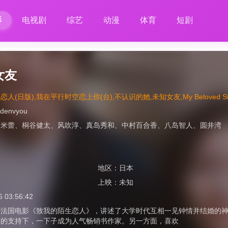
影
电视剧
综艺
动漫
体育
短剧
女友
人(日版),我在平行时空恋上你(台),不认识的她,未知女友,My Beloved Str
idenvyou
、
米蕾
、
桐谷健太
、
风吹淳
、
真岛秀和
、
中村百合香
、
八岛智人
、
圆井湾
地区：
日本
上映：
未知
6 03:56:42
法国电影《致我的陌生恋人》，讲述了大学时代互相一见钟情并结婚的神林陆
南的支持下，一下子成为人气畅销书作家。另一方面，喜欢