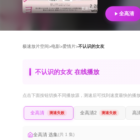
更新HD
全高清
极速放片空间
电影
爱情片
不认识的女友
>
>
>
不认识的女友 在线播放
点击下面按钮
切换不同播放源
，测速后可找到速度最快的播
全高清
全高清2
高
测速失败
测速失败
全高清 选集
(共 1 集)