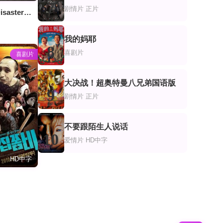
7
剧情片
正片
Challenger Disaster： Lost Tapes
我的妈耶
8
喜剧片
喜剧片
大决战！超奥特曼八兄弟国语版
9
剧情片
正片
不要跟陌生人说话
10
爱情片
HD中字
HD中字