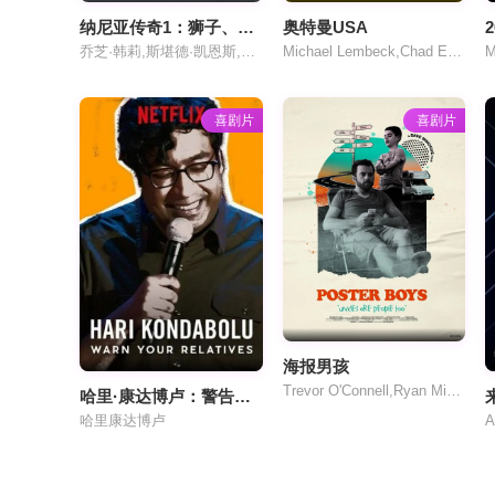
纳尼亚传奇1：狮子、女巫和魔衣橱国语
奥特曼USA
乔芝·韩莉,斯堪德·凯恩斯,威廉·莫斯里,安娜·帕波维尔,蒂尔达·斯文顿,詹姆斯·麦卡沃伊,吉姆·布劳德本特,连姆·尼森,雷·温斯顿
Michael Lembeck,Chad Everett,Adrienne Barbeau,古谷彻,小川真司,鹤弘美,山田恭子,田之中勇,大竹宏,吉田理保子,田中康郎,盐泽兼人,宫内幸平,佐藤正治,青野武
M
喜剧片
喜剧片
海报男孩
Trevor O'Connell,Ryan Minogue-Lee
哈里·康达博卢：警告你的亲戚
哈里康达博卢