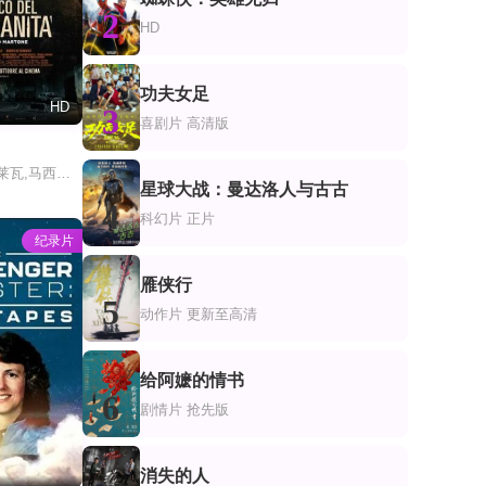
2
HD
功夫女足
HD
3
喜剧片
高清版
弗朗西斯科·迪·莱瓦,马西米利亚诺·加洛,罗伯托·德·弗朗西斯科,阿德里亚诺·潘塔莱奥,Daniela Ioia,Ernesto Mahieux,朱塞佩·M·高迪诺,Salvatore Presutto,Gennaro Di Colandrea,Lucienne Perreca,Daniele Baselice,Domenico Esposito,Morena Di Leva,Armando De Giulio,Viviana Cangiano
星球大战：曼达洛人与古古
4
科幻片
正片
纪录片
雁侠行
5
动作片
更新至高清
给阿嬷的情书
6
剧情片
抢先版
消失的人