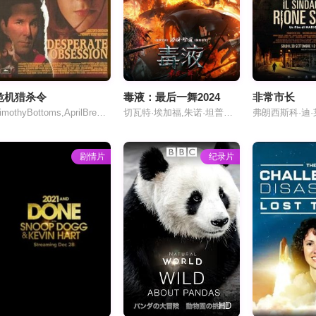
危机猎杀令
毒液：最后一舞2024
非常市长
TimothyBottoms,AprilBreneman,DanaHargitay
切瓦特·埃加福,朱诺·坦普尔,瑞斯·伊凡斯,汤姆·哈迪,斯蒂芬·格拉汉姆
剧情片
纪录片
HD