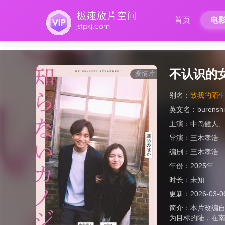
首页
电
不认识的
爱情片
别名：
致我的陌生恋
英文名：
burensh
主演：
中岛健人
导演：
三木孝浩
编剧：
三木孝浩
年份：
2025年
时长：
未知
更新：
2026-03-0
简介：
本片改编自
为目标的陆，在