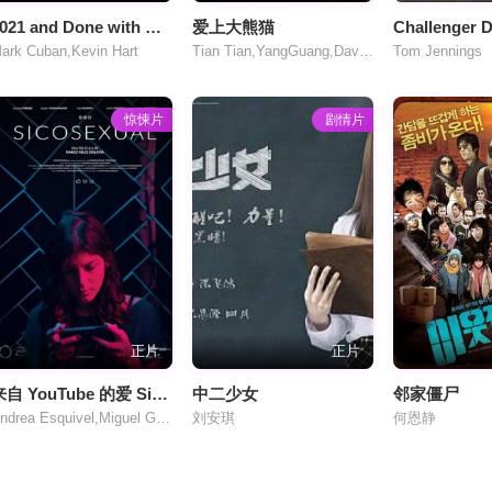
2021 and Done with Snoop Dogg Kevin Hart
爱上大熊猫
ark Cuban,Kevin Hart
Tian Tian,YangGuang,David Tennant
Tom Jennings
惊悚片
剧情片
正片
正片
来自 YouTube 的爱 Sicosexual
中二少女
邻家僵尸
Andrea Esquivel,Miguel González
刘安琪
何恩静