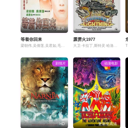
正片
等着你回来
霹雳火1977
梁朝伟,吴倩莲,吴君如,毛俊辉,张同祖,叶广俭,陈望华
大卫·卡拉丁,斯特灵·哈洛威,帕特里克克兰肖
剧情片
动漫电影
HD
更新至高清