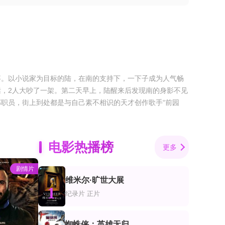
故事。以小说家为目标的陆，在南的支持下，一下子成为人气畅
，2人大吵了一架。第二天早上，陆醒来后发现南的身影不见
职员，街上到处都是与自己素不相识的天才创作歌手“前园
电影热播榜
更多
剧情片
维米尔·旷世大展
1
纪录片
正片
蜘蛛侠：英雄无归