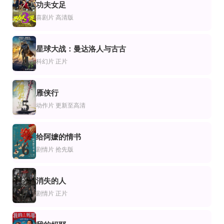
功夫女足
片
剧片
3
乌龙大家庭粤语
查布：我的毛茸茸朋友2
阿喀琉斯归来
喜剧片
高清版
石天,林振康,梁韵蕊,乔宏,黎姿,关德兴,曹达华,李香琴
谢尔盖·加尔马什,伊莲娜·雅科夫列娃,欧嘉·库兹敏娜,费奥·杜布朗拉沃夫,谢尔盖·拉维金,德米特里·雷
George Tounas,Jannis Sky,C. Dan,Kristina Lafser
正片
已完结
正片
片
情片
喜剧片
星球大战：曼达洛人与古古
有点怪
野人之雨林诀
只有我们仨
4
科幻片
正片
Bene Dion Rajagukguk,Indra Jegel,Boris Bokir,Oki Rengga
徐巾淇,黄婧,王兴元,吴浩,徐彦清,刘彩云
约翰·洛伊·克鲁兹,珍妮琳·梅尔卡多,理查德·雅普,乔尔·托雷,玛利亚·伊莎贝尔·洛
HD中字
正片
片
剧片
剧情片
雁侠行
午夜狂欢
茶友们
疯癫和尚之幻境传说
5
Kate Moran,尼尔斯·施内德,尼古拉·莫里,埃里克·坎通纳,法比恩·巴布,小阿兰·德龙,Ju
冈本玲,渡边哲,伊藤庆德
动作片
更新至高清
雪村,奇凌
给阿嬷的情书
6
剧情片
抢先版
消失的人
7
剧情片
正片