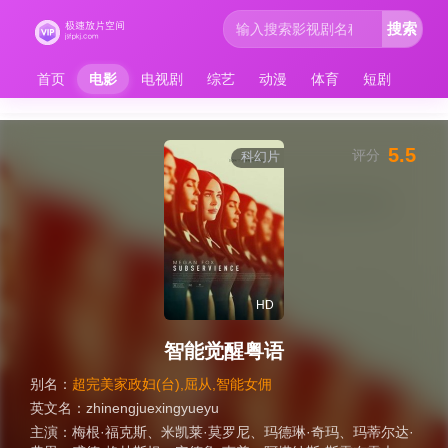
搜索
首页
电影
电视剧
综艺
动漫
体育
短剧
5.5
评分
科幻片
HD
智能觉醒粤语
别名：
超完美家政妇(台),屈从,智能女佣
英文名：
zhinengjuexingyueyu
主演：
梅根·福克斯
、
米凯莱·莫罗尼
、
玛德琳·奇玛
、
玛蒂尔达·