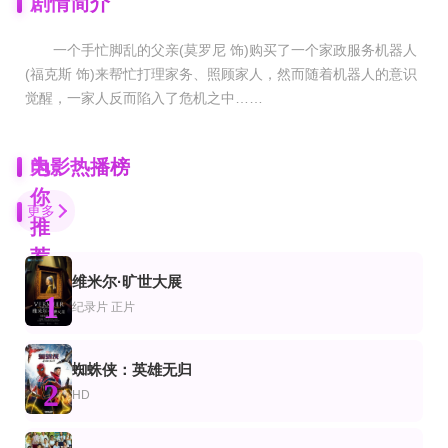
剧情简介
一个手忙脚乱的父亲(莫罗尼 饰)购买了一个家政服务机器人
(福克斯 饰)来帮忙打理家务、照顾家人，然而随着机器人的意识
觉醒，一家人反而陷入了危机之中……
为
电影热播榜
你
更多
推
荐
维米尔·旷世大展
正片
1
片
情片
惊悚片
纪录片
正片
米兰之惨败
太阳照常升起2007
200度
维托里奥·加斯曼,雷纳托·萨尔瓦托雷,克劳迪娅·卡汀娜
姜文,周韵,房祖名
艾里克·巴弗尔,LaDon Drummond,拉里·韦德·卡瑞尔
正片
蜘蛛侠：英雄无归
电影
片
惊悚片
2
一段轻松浪漫的恋情
精灵宝可梦：决战时空之塔 帝牙卢卡VS帕路奇犽VS达克莱伊
义警我来也
HD
Jaime Pérez Cubero,托马斯·麦克唐纳
大谷育江,松本梨香,上田祐司
吉米·巴姆博,拉黑·休姆,丹尼尔·利辛,保罗·奥布莱恩,萨姆·帕森森
HD
更新至HD
正片