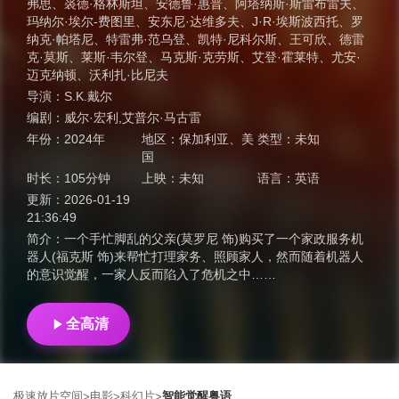
弗思
、
裘德·格林斯坦
、
安德鲁·惠普
、
阿塔纳斯·斯雷布雷夫
、
玛纳尔·埃尔-费图里
、
安东尼·达维多夫
、
J·R·埃斯波西托
、
罗
纳克·帕塔尼
、
特雷弗·范乌登
、
凯特·尼科尔斯
、
王可欣
、
德雷
克·莫斯
、
莱斯·韦尔登
、
马克斯·克劳斯
、
艾登·霍莱特
、
尤安·
迈克纳顿
、
沃利扎·比尼夫
导演：
S.K.戴尔
编剧：
威尔·宏利,艾普尔·马古雷
年份：
2024年
地区：
保加利亚
、
美
类型：
未知
国
时长：
105分钟
上映：
未知
语言：
英语
更新：
2026-01-19
21:36:49
简介：
一个手忙脚乱的父亲(莫罗尼 饰)购买了一个家政服务机
器人(福克斯 饰)来帮忙打理家务、照顾家人，然而随着机器人
的意识觉醒，一家人反而陷入了危机之中……
全高清
极速放片空间
电影
科幻片
智能觉醒粤语
>
>
>