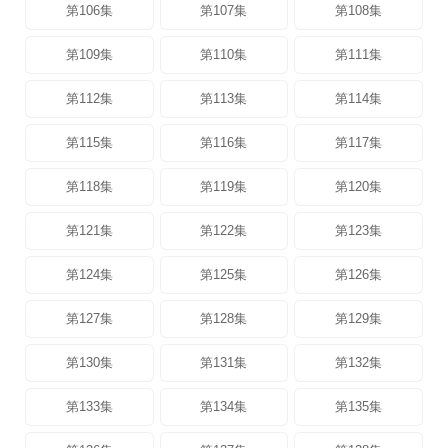
第106集
第107集
第108集
第109集
第110集
第111集
第112集
第113集
第114集
第115集
第116集
第117集
第118集
第119集
第120集
第121集
第122集
第123集
第124集
第125集
第126集
第127集
第128集
第129集
第130集
第131集
第132集
第133集
第134集
第135集