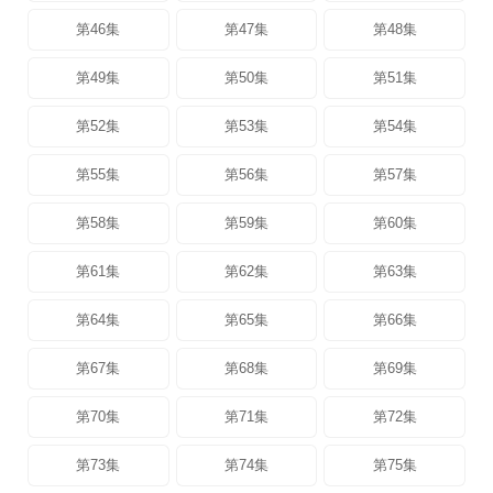
第46集
第47集
第48集
第49集
第50集
第51集
第52集
第53集
第54集
第55集
第56集
第57集
第58集
第59集
第60集
第61集
第62集
第63集
第64集
第65集
第66集
第67集
第68集
第69集
第70集
第71集
第72集
第73集
第74集
第75集