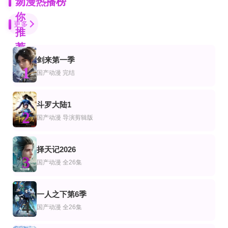
为
动漫热播榜
你
更多
推
荐
剑来第一季
第23集完结
已完结
第30集已完结
1
漫
动漫
产动漫
国产动漫
完结
宝贝老板：重围商界第二季国语版
少年魔法师：后继者第三季
斗破苍穹之大主宰第二季
JP Karliak,皮尔斯·加格农,凯文·迈克尔·理查德森,Alex Cazares
赛琳娜·戈麦斯,格雷格·萨克因
已完结 共13集
第8集完结
第32集完结
斗罗大陆1
漫
动漫
产动漫
2
蜡笔小新外传4妖怪与新之助
芭比的神秘之旅：海滩探案集国语版
麒麟圣体
国产动漫
导演剪辑版
森川智之,矢岛晶子,楢桥美纪
第3集完结
更新至第5集
已完结
择天记2026
漫
动漫
产动漫
3
恋爱吧，少爷
小猪佩奇第十二季
喜羊羊与灰太狼青青草原发明家
国产动漫
全26集
约翰·斯帕克斯,阿梅丽·碧·史密斯,理查德·赖丁斯,莫温娜·班克斯,Kira Monteith,Alic
第38集
已完结
第9集
漫
动漫
产动漫
一人之下第6季
云云海湛花好
变 HEN
百年阎罗
4
国产动漫
全26集
木地谷厚子,桜井亜弓,亀井芳子,子安武人,田原アルノ,関島眞瀬
已完结
第45集完结
更新至06集