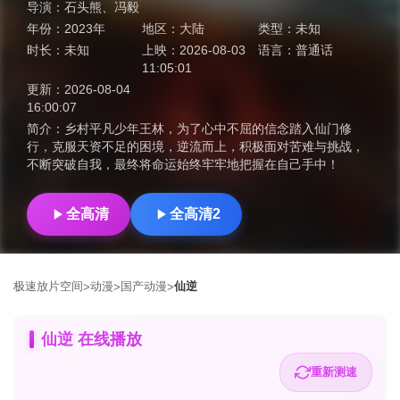
导演：
石头熊
、
冯毅
年份：
2023年
地区：
大陆
类型：
未知
时长：
未知
上映：
2026-08-03
语言：
普通话
11:05:01
更新：
2026-08-04
16:00:07
简介：
乡村平凡少年王林，为了心中不屈的信念踏入仙门修
行，克服天资不足的困境，逆流而上，积极面对苦难与挑战，
不断突破自我，最终将命运始终牢牢地把握在自己手中！
全高清
全高清2
极速放片空间
动漫
国产动漫
仙逆
>
>
>
仙逆 在线播放
重新测速