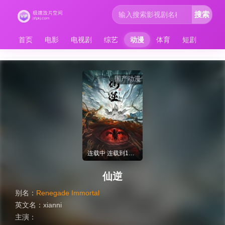
搜索
首页
电影
电视剧
综艺
动漫
体育
短剧
国产动漫
连载中 连载到152集
仙逆
别名：
Renegade Immortal
英文名：
xianni
主演：