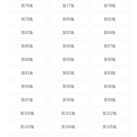
第76集
第77集
第78集
第79集
第80集
第81集
第82集
第83集
第84集
第85集
第86集
第87集
第88集
第89集
第90集
第91集
第92集
第93集
第94集
第95集
第96集
第97集
第98集
第99集
第100集
第101集
第102集
第103集
第104集
第105集